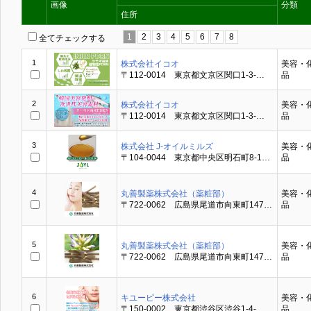
画像
分類
住所
1
2
3
4
5
6
7
8
全てチェックする
1
株式会社イコオ
美容・
〒112-0014 東京都文京区関口1-3-…
品
2
株式会社イコオ
美容・
〒112-0014 東京都文京区関口1-3-…
品
3
株式会社 J-オイルミルズ
美容・
〒104-0044 東京都中央区明石町8-1…
品
4
丸善製薬株式会社（薬粧部）
美容・
〒722-0062 広島県尾道市向東町147…
品
5
丸善製薬株式会社（薬粧部）
美容・
〒722-0062 広島県尾道市向東町147…
品
6
キユーピー株式会社
美容・
〒150-0002 東京都渋谷区渋谷1-4-…
品