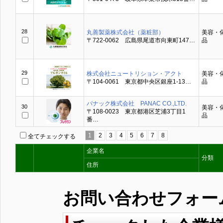
28
丸善製薬株式会社（薬粧部）
美容・
〒722-0062 広島県尾道市向東町147…
品
29
株式会社ニュートリション・アクト
美容・
〒104-0061 東京都中央区銀座1-13…
品
パナック株式会社 PANAC CO.,LTD.
30
美容・
〒108-0023 東京都港区芝浦3丁目1
品
番…
1
2
3
4
5
6
7
8
全てチェックする
企業名
分類
住所
お問い合わせフォー