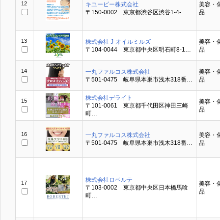
12
キユーピー株式会社
美容・
〒150-0002 東京都渋谷区渋谷1-4-…
品
13
株式会社 J-オイルミルズ
美容・
〒104-0044 東京都中央区明石町8-1…
品
14
一丸ファルコス株式会社
美容・
〒501-0475 岐阜県本巣市浅木318番…
品
株式会社デライト
15
美容・
〒101-0061 東京都千代田区神田三崎
品
町…
16
一丸ファルコス株式会社
美容・
〒501-0475 岐阜県本巣市浅木318番…
品
株式会社ロベルテ
17
美容・
〒103-0002 東京都中央区日本橋馬喰
品
町…