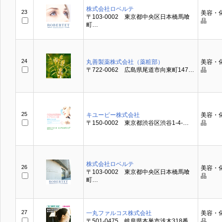
株式会社ロベルテ
23
美容・
〒103-0002 東京都中央区日本橋馬喰
品
町…
24
丸善製薬株式会社（薬粧部）
美容・
〒722-0062 広島県尾道市向東町147…
品
25
キユーピー株式会社
美容・
〒150-0002 東京都渋谷区渋谷1-4-…
品
株式会社ロベルテ
26
美容・
〒103-0002 東京都中央区日本橋馬喰
品
町…
27
一丸ファルコス株式会社
美容・
〒501-0475 岐阜県本巣市浅木318番…
品