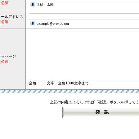
※必須
全研 太郎
メールアドレス
※必須
example@e-expo.net
メッセージ
※必須
全角
文字（全角1000文字まで）
上記の内容でよろしければ「確認」ボタンを押して