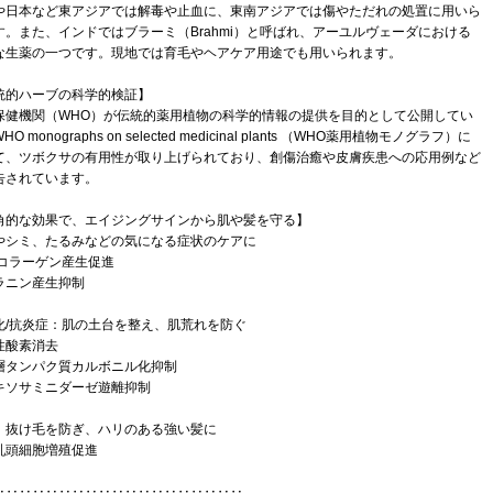
や日本など東アジアでは解毒や止血に、東南アジアでは傷やただれの処置に用いら
す。また、インドではブラーミ（Brahmi）と呼ばれ、アーユルヴェーダにおける
な生薬の一つです。現地では育毛やヘアケア用途でも用いられます。
統的ハーブの科学的検証】
保健機関（WHO）が伝統的薬用植物の科学的情報の提供を目的として公開してい
O monographs on selected medicinal plants （WHO薬用植物モノグラフ）に
て、ツボクサの有用性が取り上げられており、創傷治癒や皮膚疾患への応用例など
告されています。
角的な効果で、エイジングサインから肌や髪を守る】
やシミ、たるみなどの気になる症状のケアに
型コラーゲン産生促進
ラニン産生抑制
化/抗炎症：肌の土台を整え、肌荒れを防ぐ
性酸素消去
層タンパク質カルボニル化抑制
キソサミニダーゼ遊離抑制
：抜け毛を防ぎ、ハリのある強い髪に
乳頭細胞増殖促進
‥‥‥‥‥‥‥‥‥‥‥‥‥‥‥‥‥‥‥