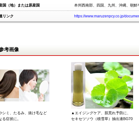
産国（地）または原産国
本州西南部、四国、九州、沖縄、朝鮮
連リンク
https://www.maruzenpcy.co.jp/documen
参考画像
やシミ、たるみ、抜け毛など
▲エイジングケア、肌荒れ予防に、
なる症状に。
セキセツソウ（積雪草）抽出液BG70