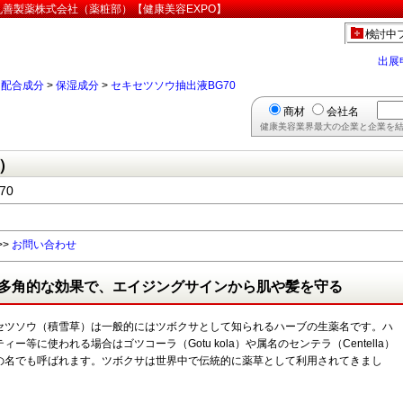
丸善製薬株式会社（薬粧部）【健康美容EXPO】
検討中
出展
>
配合成分
>
保湿成分
>
セキセツソウ抽出液BG70
商材
会社名
健康美容業界最大の企業と企業を結
）
70
>>
お問い合わせ
多角的な効果で、エイジングサインから肌や髪を守る
セツソウ（積雪草）は一般的にはツボクサとして知られるハーブの生薬名です。ハ
ィー等に使われる場合はゴツコーラ（Gotu kola）や属名のセンテラ（Centella）
の名でも呼ばれます。ツボクサは世界中で伝統的に薬草として利用されてきまし