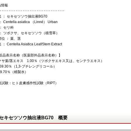
品情報
‥‥‥‥‥‥‥‥‥‥‥‥‥‥‥‥‥‥‥
 ： セキセツソウ抽出液BG70
 Centella asiatica （Linné） Urban
： セリ科
 ： ツボクサ、セキセツソウ（積雪草）
位 ： 葉、茎
 ： Centella Asiatica Leaf/Stem Extract
化粧品表示名称（医薬部外品表示名称）】
クサ葉/茎エキス 1.00％（ツボクサエキス又は、センテラエキス）
69.30％（1,3-ブチレングリコール）
9.70％（精製水）
性試験：ヒト皮膚感作性試験（RIPT）
セキセツソウ抽出液BG70 概要