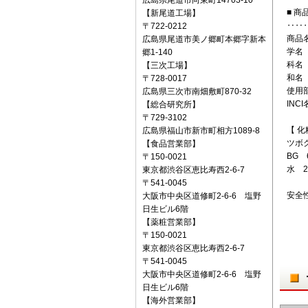
広島県尾道市向東町14703-10
■ 商
【新尾道工場】
‥‥
〒722‐0212
商品名
広島県尾道市美ノ郷町本郷字新本
学名 ：
郷1-140
科名 
【三次工場】
和名
〒728-0017
使用部
広島県三次市南畑敷町870-32
INCI名
【総合研究所】
〒729-3102
【 
広島県福山市新市町相方1089-8
ツボ
【食品営業部】
BG 
〒150‐0021
水 2
東京都渋谷区恵比寿西2-6-7
〒541‐0045
安全
大阪市中央区道修町2-6-6 塩野
日生ビル6階
【薬粧営業部】
〒150‐0021
東京都渋谷区恵比寿西2-6-7
〒541‐0045
大阪市中央区道修町2-6-6 塩野
日生ビル6階
【海外営業部】