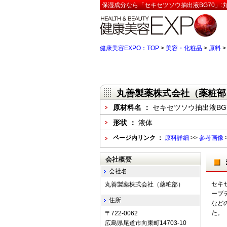
保湿成分なら「セキセツソウ抽出液BG70」:
健康美容EXPO：TOP
>
美容・化粧品
>
原料
丸善製薬株式会社（薬粧部
原材料名 ：
セキセツソウ抽出液BG
形状 ：
液体
ページ内リンク ：
原料詳細
>>
参考画像
会社概要
会社名
セキ
丸善製薬株式会社（薬粧部）
ーブテ
住所
など
た。
〒722-0062
広島県尾道市向東町14703-10