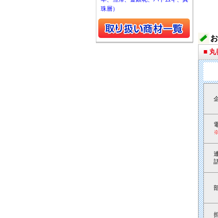
珠層）
お
■ 