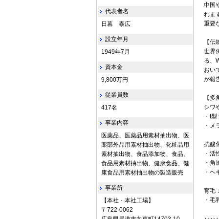
中国
代表者名
れま
重要
日暮 泰広
設立年月
【伝
世界
1949年7月
る、WH
資本金
おい
が報
9,800万円
従業員数
【多
シワ
417名
・I
事業内容
・メ
医薬品、医薬品用素材抽出物、医
抗酸
薬部外品用素材抽出物、化粧品用
・活
素材抽出物、食品添加物、食品、
・角
食品用素材抽出物、健康食品、健
・ヘ
康食品用素材抽出物の製造販売
事業所
育毛
・毛
【本社・本社工場】
〒722‐0062
‥‥