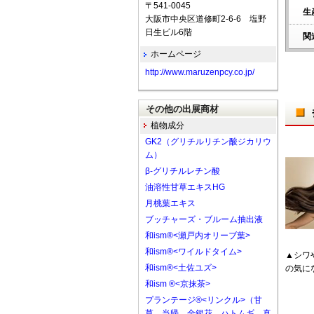
〒541-0045
生
大阪市中央区道修町2-6-6 塩野
日生ビル6階
関
ホームページ
http://www.maruzenpcy.co.jp/
その他の出展商材
植物成分
GK2（グリチルリチン酸ジカリウ
ム）
β-グリチルレチン酸
油溶性甘草エキスHG
月桃葉エキス
ブッチャーズ・ブルーム抽出液
和ism®<瀬戸内オリーブ葉>
和ism®<ワイルドタイム>
▲シワ
和ism®<土佐ユズ>
の気に
和ism ®<京抹茶>
プランテージ®<リンクル>（甘
草、当帰、金銀花、ハトムギ、真