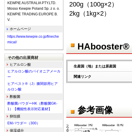
200g（100g×2）
KEWPIE AUSTRALIA PTY.LTD.
Mosso Kewpie Poland Sp. z o. o.
2kg（1kg×2）
KEWPIE TRADING EUROPE B.
V.
ホームページ
https://www.kewpie.co.jp/fineche
mical/
HAbooster
その他の出展商材
ヒアルロン酸
生産国（地）または原産国
ヒアルロン酸のパイオニアメーカ
関連リンク
ー
ヒアベスト®（J）膝関節用ヒア
ルロン酸
酢酸菌
酢酸菌パウダーHK（酢酸菌GK-
参考画像
1）【機能性表示対応素材】
卵殻膜
EMパウダー（300）
保湿成分