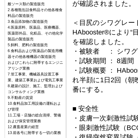
が確認されました。
般ソース類の製造販売
2.各種瓶缶詰食料品その他各種食
料品の製造販売
＜目尻のシワグレー
3.食品添加物の製造販売
4.医薬原料、医薬品、医療機器、
HAbooster®に
医薬部外品、化粧品、その他化学
製品の製造販売
を確認しました。
5.飼料、肥料の製造販売
・被験者 ： シワグ
6.食料品および医薬品の製造用機
器その他各種機器の製造販売
・試験期間 ： 8週
およびこれらに附帯するエンジニ
アリング業務
・試験概要 ： HAbo
7.管工事業、機械器具設置工事
れ半顔に1日2回（
業、建築工事業および電気工事業
8.建築の設計、施工、監理および
番にする。
コンサルティング業務
9.不動産の賃貸
10.食料品加工用設備の運転およ
■ 安全性
び管理
11.工場・店舗の総合清掃、警備
・皮膚一次刺激性
および保安管理業務
・眼刺激性試験（BC
12.農畜産業の経営
13.前各号に附帯する一切の業務
・復帰突然変異試験（