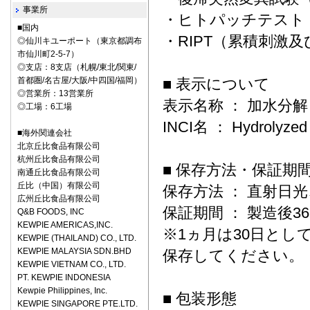
事業所
・ヒトパッチテ
■国内
・RIPT（累積刺激
◎仙川キユーポート（東京都調布
市仙川町2-5-7）
◎支店：8支店（札幌/東北/関東/
首都圏/名古屋/大阪/中四国/福岡）
■ 表示について
◎営業所：13営業所
表示名称 ： 加水分
◎工場：6工場
INCI名 ： Hydrolyzed 
■海外関連会社
北京丘比食品有限公司
杭州丘比食品有限公司
■ 保存方法・保証期
南通丘比食品有限公司
丘比（中国）有限公司
保存方法 ： 直射日
広州丘比食品有限公司
保証期間 ： 製造後
Q&B FOODS, INC
KEWPIE AMERICAS,INC.
※1ヵ月は30日とし
KEWPIE (THAILAND) CO., LTD.
KEWPIE MALAYSIA SDN.BHD
保存してください。
KEWPIE VIETNAM CO., LTD.
PT. KEWPIE INDONESIA
Kewpie Philippines, Inc.
■ 包装形態
KEWPIE SINGAPORE PTE.LTD.