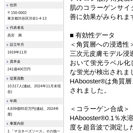
住所
肌のコラーゲンサイ
〒150-0002
善に効果がみられま
東京都渋谷区渋谷1-4-13
代表者名
■ 有効性データ
高宮 満
＜角質層への浸透性
設立年月
三次元皮膚モデル浸
1919年11月
おいて蛍光ラベル化した
資本金
241億400万円
な蛍光が検出されま
従業員数
HAbooster®は
10,517人(連結、2024年11月末現
されました。
在)
年商
＜コラーゲン合成＞
4,839億85百万円(連結、2024年
度)
HAbooster®0.
事業内容
度を超音波で測定し
1.「マヨネーズソース」その他一