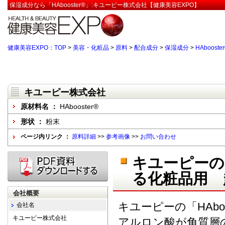
保湿成分なら「HAbooster®」:キユーピー株式会社【健康美容EXPO】
健康美容EXPO：TOP
>
美容・化粧品
>
原料
>
配合成分
>
保湿成分
>
HAbooste
キユーピー株式会社
原材料名 ：
HAbooster®
形状 ：
粉末
ページ内リンク ：
原料詳細
>>
参考画像
>>
お問い合わせ
キユーピーの「
る化粧品用 
会社概要
キユーピーの「HAbo
会社名
キユーピー株式会社
アルロン酸が角質層