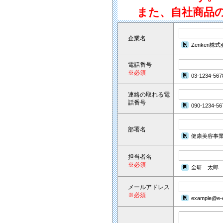
また、自社商品
企業名
Zenken株
電話番号
※必須
03-1234-567
連絡の取れる電
話番号
090-1234-56
部署名
健康美容事
担当者名
※必須
全研 太郎
メールアドレス
※必須
example@e-e