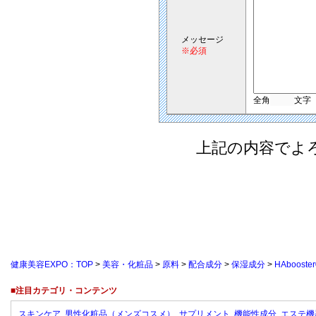
メッセージ
※必須
全角
文字
上記の内容でよ
健康美容EXPO：TOP
>
美容・化粧品
>
原料
>
配合成分
>
保湿成分
>
HAbooste
■注目カテゴリ・コンテンツ
スキンケア
男性化粧品（メンズコスメ）
サプリメント
機能性成分
エステ機