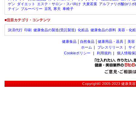
ゲン
ダイエット
エステ・サロン・スパ向け
大麦若葉
アルファリポ酸(αリポ
テイン
ブルーベリー
豆乳
寒天
車椅子
■注目カテゴリ・コンテンツ
決済代行
印刷
健康食品の製造(受託製造)
化粧品
健康食品の原料
美容・化粧
健康食品
│
自然食品
│
健康用品・器具
│
美容
ホーム
|
プレスリリース
|
サイ
Cookieポリシー
|
利用規約
|
個人情報保
Copyright© 2005-2023
健康美容