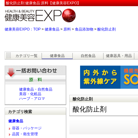
酸化防止剤:健康食品:原料【健康美容EXPO】
健康美容EXPO：TOP
>
健康食品
>
原料
>
食品添加物
>
酸化防止剤
カテゴリ一覧
健康食品
自然食品
健康器具・用品
健康食品・自然食品
美容・化粧品
ハーブ・アロマ
酸化防止剤
酸化防止剤
カテゴリ検索
健康食品
容器・パッケージ
品質・衛生管理