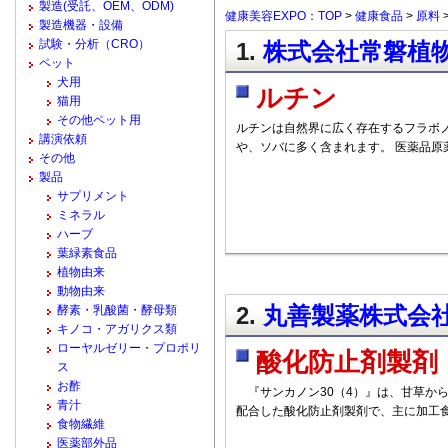
製造(受託、OEM、ODM)
健康美容EXPO：TOP
>
健康食品
>
原料
製造機器・設備
試験・分析（CRO）
1.
株式会社常磐植物
ペット
犬用
ルチン
猫用
その他ペット用
ルチンは自然界に広く存在するフラボ
講演依頼
や、ソバに多く含まれます。 医薬品原
その他
製品
サプリメント
ミネラル
ハーブ
葉緑素食品
植物由来
動物由来
2.
丸善製薬株式会社 
酵素・乳酸菌・酵母類
キノコ・アガリクス類
ローヤルゼリー・プロポリ
酸化防止剤製剤
ス
お酢
『サンカノン30（4）』は、甘草か
青汁
配合した酸化防止剤製剤で、主に加工
食物繊維
医薬部外品