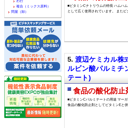
わ行
■ビタミンCナトリウムの特長 ハムハ
複合（ミックス原料）
として広く使用されています。 またビ
問屋（卸）
5.
渡辺ケミカル株式
ルビン酸パルミチ
テート)
食品の酸化防止
■ビタミンCパルミテートの用途 マー
食品の酸化防止剤としてビタミンEと