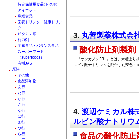
特定保健用食品(トクホ)
ダイエット
嫌煙食品
栄養ドリンク・健康ドリン
ク
3.
丸善製薬株式会社 
ビタミン類
精力剤
栄養食品・バランス食品
酸化防止剤製剤
スーパーフード
（superfoods）
『サンカノンFRL』とは、米糠より
有機JAS
ルビン酸ナトリウムを配合した変色・
原料
その他
食品添加物
あ行
た行
か行
さ行
4.
渡辺ケミカル株式
な行
は行
ルビン酸ナトリウム
ま行
や行
食品の酸化防止
ら行