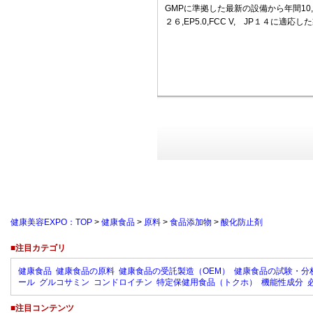
GMPに準拠した最新の設備から年間10,0
２６,EP5.0,FCC V, JP１４に適
健康美容EXPO：TOP
>
健康食品
>
原料
>
食品添加物
>
酸化防止剤
■注目カテゴリ
健康食品
健康食品の原料
健康食品の受託製造（OEM）
健康食品の試験・分
ール
グルコサミン
コンドロイチン
特定保健用食品（トクホ）
機能性成分
■注目コンテンツ