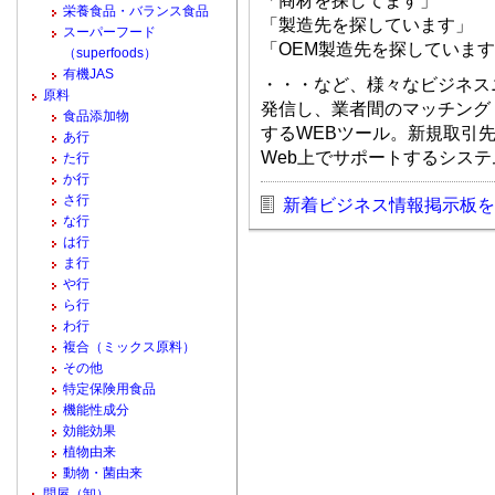
「商材を探してます」
栄養食品・バランス食品
「製造先を探しています」
スーパーフード
「OEM製造先を探していま
（superfoods）
有機JAS
・・・など、様々なビジネス
原料
発信し、業者間のマッチング
食品添加物
するWEBツール。新規取引
あ行
Web上でサポートするシス
た行
か行
さ行
新着ビジネス情報掲示板を
な行
は行
ま行
や行
ら行
わ行
複合（ミックス原料）
その他
特定保険用食品
機能性成分
効能効果
植物由来
動物・菌由来
問屋（卸）