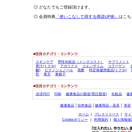
◎ どなたでもご登録頂けます。
◎ 会員特典
「使いこなして得する商談UP術」
はこち
■注目カテゴリ・コンテンツ
スキンケア
男性化粧品（メンズコスメ）
サプリメント
青汁(トクホ)
アガリクス
コエンザイム
コラーゲン
酸)
ピクノジェノール
黒酢
特定保健用食品(トクホ)
乳
寒天
車椅子
■注目カテゴリ・コンテンツ
決済代行
印刷
健康食品の製造(受託製造)
化粧品
健
健康食品
│
自然食品
│
健康用品・器具
│
美容
ホーム
|
プレスリリース
|
サイ
Cookieポリシー
|
利用規約
|
個人情報保