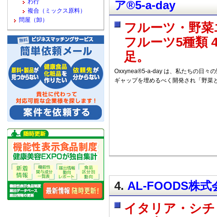
わ行
ア®5-a-day
複合（ミックス原料）
問屋（卸）
フルーツ・野菜
フルーツ5種類 
足。
Oxxynea®5-a-day は、私たち
ギャップを埋めるべく開発され「野菜と
4.
AL-FOODS株
イタリア・シチ