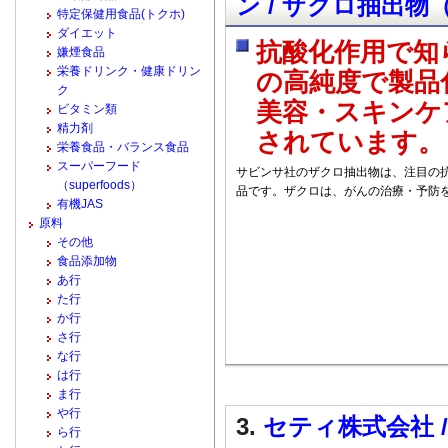
ン / ザクロ抽出物
特定保健用食品(トクホ)
ダイエット
抗酸化作用で知
嫌煙食品
栄養ドリンク・健康ドリン
の高純度で製品
ク
美容・スキンケ
ビタミン類
精力剤
されています。
栄養食品・バランス食品
スーパーフード
サビンサ社のザクロ抽出物は、注目の抗
（superfoods）
品です。ザクロは、がんの治療・予防
有機JAS
原料
その他
食品添加物
あ行
た行
か行
さ行
な行
は行
ま行
や行
3.
セティ株式会社 / 
ら行