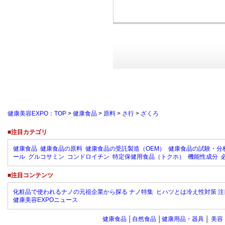
健康美容EXPO：TOP
>
健康食品
>
原料
>
さ行
>
ざくろ
■注目カテゴリ
健康食品
健康食品の原料
健康食品の受託製造（OEM）
健康食品の試験・分
ール
グルコサミン
コンドロイチン
特定保健用食品（トクホ）
機能性成分
■注目コンテンツ
化粧品で使われるナノの元祖企業から探る ナノ特集
ヒハツとは冷え性対策 注
健康美容EXPOニュース
健康食品
│
自然食品
│
健康用品・器具
│
美容