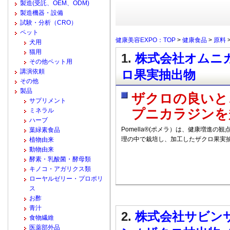
製造(受託、OEM、ODM)
製造機器・設備
試験・分析（CRO）
ペット
健康美容EXPO：TOP
>
健康食品
>
原料
犬用
猫用
1.
株式会社オムニカ 
その他ペット用
講演依頼
ロ果実抽出物
その他
製品
ザクロの良いとこ
サプリメント
ミネラル
プニカラジンを
ハーブ
Pomella®(ポメラ）は、健康増進
葉緑素食品
理の中で栽培し、加工したザクロ果実
植物由来
動物由来
酵素・乳酸菌・酵母類
キノコ・アガリクス類
ローヤルゼリー・プロポリ
ス
お酢
青汁
2.
株式会社サビンサ
食物繊維
医薬部外品