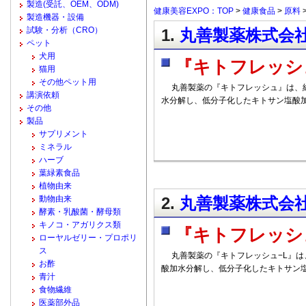
製造(受託、OEM、ODM)
健康美容EXPO：TOP
>
健康食品
>
原料
製造機器・設備
試験・分析（CRO）
1.
丸善製薬株式会社
ペット
犬用
『キトフレッシ
猫用
その他ペット用
丸善製薬の『キトフレッシュ』は、紅
講演依頼
水分解し、低分子化したキトサン塩酸
その他
製品
サプリメント
ミネラル
ハーブ
葉緑素食品
植物由来
動物由来
2.
丸善製薬株式会社
酵素・乳酸菌・酵母類
キノコ・アガリクス類
『キトフレッシ
ローヤルゼリー・プロポリ
ス
丸善製薬の『キトフレッシュ−L』は
お酢
酸加水分解し、低分子化したキトサン
青汁
食物繊維
医薬部外品