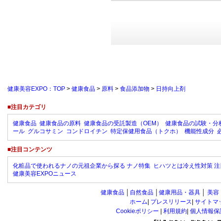
健康美容EXPO：TOP
>
健康食品
>
原料
>
食品添加物
>
日持向上剤
■注目カテゴリ
健康食品
健康食品の原料
健康食品の受託製造（OEM）
健康食品の試験・分
ール
グルコサミン
コンドロイチン
特定保健用食品（トクホ）
機能性成分
■注目コンテンツ
化粧品で使われるナノの元祖企業から探る ナノ特集
ヒハツとは冷え性対策 注
健康美容EXPOニュース
健康食品
│
自然食品
│
健康用品・器具
│
美容
ホーム
|
プレスリリース
|
サイトマ
Cookieポリシー
|
利用規約
|
個人情報保