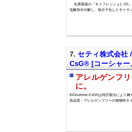
丸善製薬の『キトフレッシュL−20
塩酸加水分解し、低分子化したキトサ
7.
セティ株式会社 / 
CsG® [コーシャ
アレルゲンフリ
に。
KiOnutrime-CsG®は特許製法により麹カ
高品質・アレルゲンフリーの植物性キ