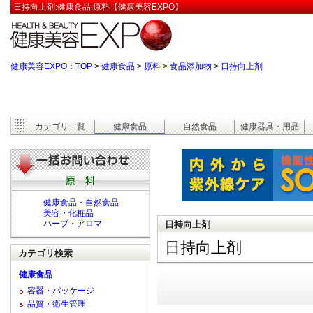
日持向上剤:健康食品:原料【健康美容EXPO】
健康美容EXPO：TOP
>
健康食品
>
原料
>
食品添加物
>
日持向上剤
カテゴリ一覧
健康食品
自然食品
健康器具・用品
健康食品・自然食品
美容・化粧品
ハーブ・アロマ
日持向上剤
日持向上剤
カテゴリ検索
健康食品
容器・パッケージ
品質・衛生管理