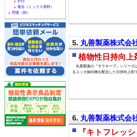
わ行
複合（ミックス原料）
問屋（卸）
5.
丸善製薬株式会社 
植物性日持向上
丸善製薬の『サラキープ』シリーズは
るユッカ抽出物を配合した日持向上剤
6.
丸善製薬株式会社 
『キトフレッシュ