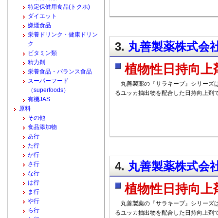
特定保健用食品(トクホ)
ダイエット
嫌煙食品
栄養ドリンク・健康ドリン
3.
丸善製薬株式会社 
ク
ビタミン類
精力剤
植物性日持向上
栄養食品・バランス食品
スーパーフード
丸善製薬の『サラキープ』シリーズは
（superfoods）
るユッカ抽出物を配合した日持向上剤
有機JAS
原料
その他
食品添加物
あ行
た行
か行
4.
丸善製薬株式会社 
さ行
な行
は行
植物性日持向上
ま行
や行
丸善製薬の『サラキープ』シリーズは
ら行
るユッカ抽出物を配合した日持向上剤