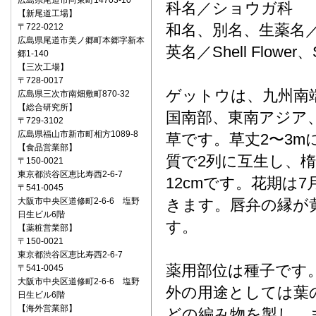
広島県尾道市向東町14703-10
科名／ショウガ科
【新尾道工場】
和名、別名、生薬名
〒722‐0212
広島県尾道市美ノ郷町本郷字新本
英名／Shell Flower、Sh
郷1-140
【三次工場】
〒728-0017
ゲットウは、九州南
広島県三次市南畑敷町870-32
【総合研究所】
国南部、東南アジア
〒729-3102
広島県福山市新市町相方1089-8
草です。草丈2〜3
【食品営業部】
質で2列に互生し、楕
〒150‐0021
東京都渋谷区恵比寿西2-6-7
12cmです。花期は
〒541‐0045
大阪市中央区道修町2-6-6 塩野
きます。唇弁の縁が
日生ビル6階
す。
【薬粧営業部】
〒150‐0021
東京都渋谷区恵比寿西2-6-7
薬用部位は種子です
〒541‐0045
大阪市中央区道修町2-6-6 塩野
外の用途としては葉
日生ビル6階
【海外営業部】
どの編み物を製し、