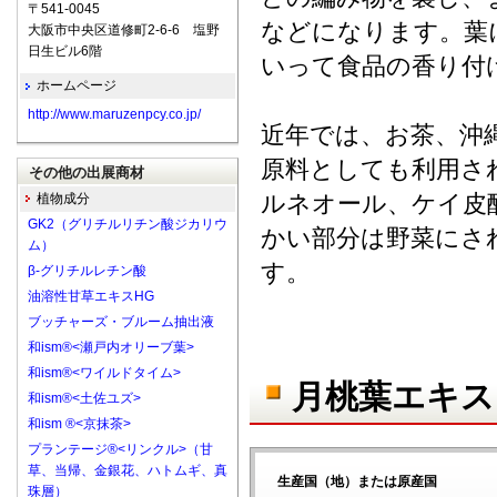
〒541-0045
などになります。葉
大阪市中央区道修町2-6-6 塩野
日生ビル6階
いって食品の香り付
ホームページ
http://www.maruzenpcy.co.jp/
近年では、お茶、沖
原料としても利用さ
その他の出展商材
ルネオール、ケイ皮
植物成分
GK2（グリチルリチン酸ジカリウ
かい部分は野菜にさ
ム）
す。
β-グリチルレチン酸
油溶性甘草エキスHG
ブッチャーズ・ブルーム抽出液
和ism®<瀬戸内オリーブ葉>
和ism®<ワイルドタイム>
月桃葉エキス
和ism®<土佐ユズ>
和ism ®<京抹茶>
プランテージ®<リンクル>（甘
草、当帰、金銀花、ハトムギ、真
生産国（地）または原産国
珠層）