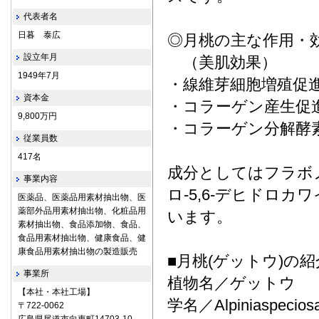
代表者名
日暮 泰広
◎月桃の主な作用・
設立年月
（美肌効果）
1949年7月
・線維芽細胞増殖促
資本金
・コラーゲン産生促
9,800万円
・コラーゲン分解酵
従業員数
417名
成分としてはフラボノ
事業内容
ロ-5,6-デヒドロカ
医薬品、医薬品用素材抽出物、医
薬部外品用素材抽出物、化粧品用
います。
素材抽出物、食品添加物、食品、
食品用素材抽出物、健康食品、健
康食品用素材抽出物の製造販売
■月桃(ゲットウ)の紹
事業所
植物名／ゲットウ
【本社・本社工場】
学名／Alpiniaspecios
〒722‐0062