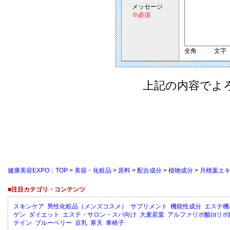
メッセージ
※必須
全角
文字
上記の内容でよ
健康美容EXPO：TOP
>
美容・化粧品
>
原料
>
配合成分
>
植物成分
>
月桃葉エ
■注目カテゴリ・コンテンツ
スキンケア
男性化粧品（メンズコスメ）
サプリメント
機能性成分
エステ機
ゲン
ダイエット
エステ・サロン・スパ向け
大麦若葉
アルファリポ酸(αリポ
テイン
ブルーベリー
豆乳
寒天
車椅子