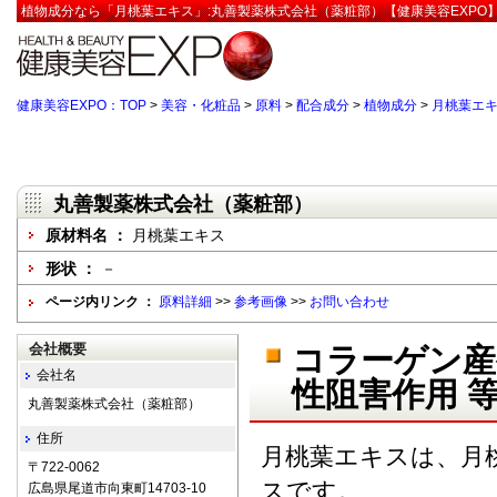
植物成分なら「月桃葉エキス」:丸善製薬株式会社（薬粧部）【健康美容EXPO
健康美容EXPO：TOP
>
美容・化粧品
>
原料
>
配合成分
>
植物成分
>
月桃葉エ
丸善製薬株式会社（薬粧部）
原材料名 ：
月桃葉エキス
形状 ：
－
ページ内リンク ：
原料詳細
>>
参考画像
>>
お問い合わせ
会社概要
コラーゲン産
会社名
性阻害作用 
丸善製薬株式会社（薬粧部）
住所
月桃葉エキスは、月
〒722-0062
スです。
広島県尾道市向東町14703-10