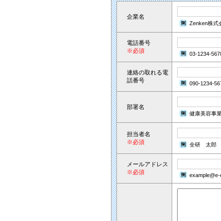
企業名
Zenken株
電話番号
※必須
03-1234-567
連絡の取れる電
話番号
090-1234-56
部署名
健康美容事
担当者名
※必須
全研 太郎
メールアドレス
※必須
example@e-e