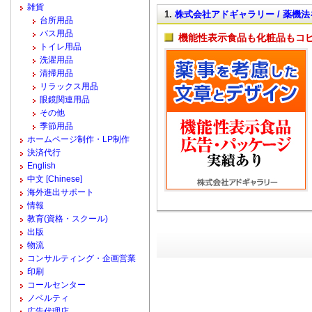
雑貨
1.
株式会社アドギャラリー / 薬機
台所用品
バス用品
機能性表示食品も化粧品もコ
トイレ用品
洗濯用品
清掃用品
リラックス用品
眼鏡関連用品
その他
季節用品
ホームページ制作・LP制作
決済代行
English
中文 [Chinese]
海外進出サポート
情報
教育(資格・スクール)
出版
物流
コンサルティング・企画営業
印刷
コールセンター
ノベルティ
広告代理店