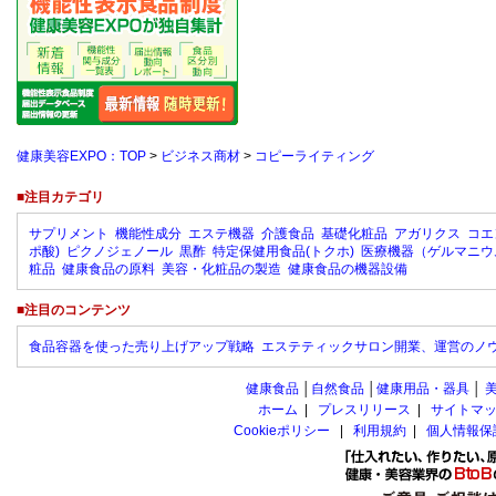
健康美容EXPO：TOP
>
ビジネス商材
>
コピーライティング
■注目カテゴリ
サプリメント
機能性成分
エステ機器
介護食品
基礎化粧品
アガリクス
コエ
ポ酸)
ピクノジェノール
黒酢
特定保健用食品(トクホ)
医療機器（ゲルマニウ
粧品
健康食品の原料
美容・化粧品の製造
健康食品の機器設備
■注目のコンテンツ
食品容器を使った売り上げアップ戦略
エステティックサロン開業、運営のノ
健康食品
│
自然食品
│
健康用品・器具
│
ホーム
|
プレスリリース
|
サイトマ
Cookieポリシー
|
利用規約
|
個人情報保