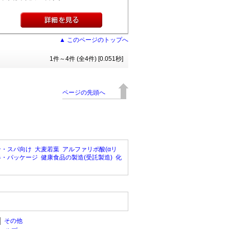
▲ このページのトップへ
1件～4件 (全4件) [0.051秒]
ページの先頭へ
ン・スパ向け
大麦若葉
アルファリポ酸(αリ
器・パッケージ
健康食品の製造(受託製造)
化
│
その他