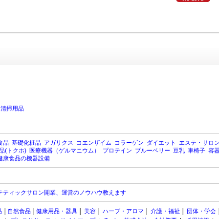
>
清掃用品
食品
基礎化粧品
アガリクス
コエンザイム
コラーゲン
ダイエット
エステ・サロ
品(トクホ)
医療機器（ゲルマニウム）
プロテイン
ブルーベリー
豆乳
車椅子
容
健康食品の機器設備
テティックサロン開業、運営のノウハウ教えます
品
│
自然食品
│
健康用品・器具
│
美容
│
ハーブ・アロマ
│
介護・福祉
│
団体・学会