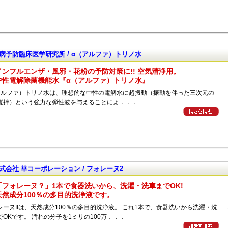
病予防臨床医学研究所 / α（アルファ）トリノ水
インフルエンザ・風邪・花粉の予防対策に!! 空気清浄用。
中性電解除菌機能水『α（アルファ）トリノ水』
アルファ）トリノ水は、理想的な中性の電解水に超振動（振動を伴った三次元の
撹拌）という強力な弾性波を与えることによ．．．
式会社 華コーポレーション / フォレーヌ2
「フォレーヌ？」1本で食器洗いから、洗濯・洗車までOK!
天然成分100％の多目的洗浄液です。
レーヌIIは、天然成分100％の多目的洗浄液。 これ1本で、食器洗いから洗濯・洗
でOKです。 汚れの分子を1ミリの100万．．．