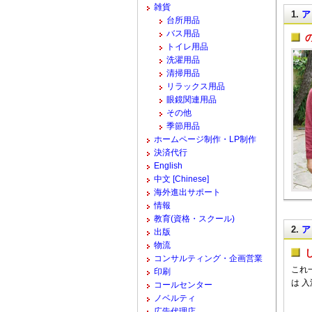
雑貨
1.
ア
台所用品
バス用品
トイレ用品
洗濯用品
清掃用品
リラックス用品
眼鏡関連用品
その他
季節用品
ホームページ制作・LP制作
決済代行
English
中文 [Chinese]
海外進出サポート
情報
教育(資格・スクール)
2.
ア
出版
物流
コンサルティング・企画営業
これ
印刷
は 
コールセンター
ノベルティ
広告代理店