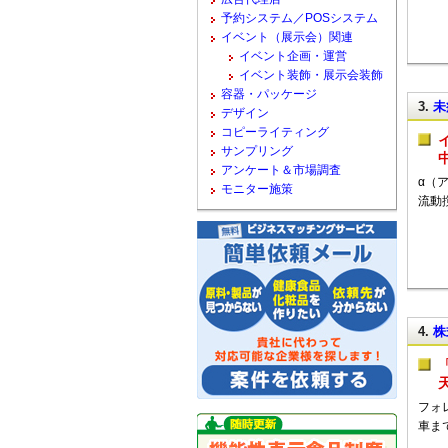
予約システム／POSシステム
イベント（展示会）関連
イベント企画・運営
イベント装飾・展示会装飾
容器・パッケージ
3.
未
デザイン
コピーライティング
サンプリング
アンケート＆市場調査
α（
モニター施策
流動
4.
株
フォ
車ま