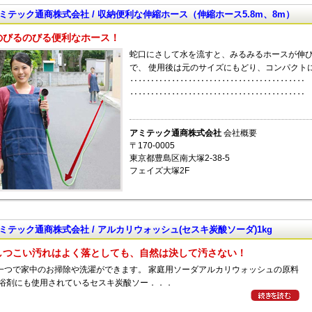
ミテック通商株式会社 / 収納便利な伸縮ホース（伸縮ホース5.8m、8m）
のびるのびる便利なホース！
蛇口にさして水を流すと、みるみるホースが伸び
で、 使用後は元のサイズにもどり、コンパクト
‥‥‥‥‥‥‥‥‥‥‥‥‥‥‥‥‥‥‥‥‥ 
‥‥‥‥‥‥‥‥‥‥‥‥‥‥‥‥‥‥‥‥‥ 【 
アミテック通商株式会社
会社概要
〒170-0005
東京都豊島区南大塚2-38-5
フェイズ大塚2F
ミテック通商株式会社 / アルカリウォッシュ(セスキ炭酸ソーダ)1kg
しつこい汚れはよく落としても、自然は決して汚さない！
一つで家中のお掃除や洗濯ができます。 家庭用ソーダアルカリウォッシュの原料
入浴剤にも使用されているセスキ炭酸ソー．．．