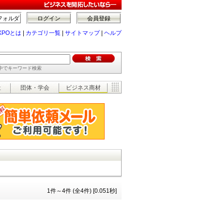
フォルダ
ログイン
会員登録
XPOとは
|
カテゴリ一覧
|
サイトマップ
|
ヘルプ
の中でキーワード検索
祉
団体・学会
ビジネス商材
1件～4件 (全4件) [0.051秒]