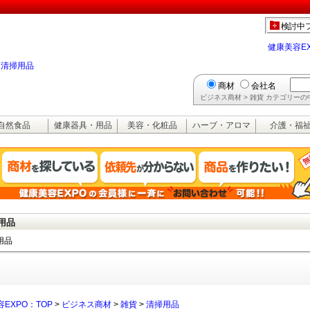
検討中
健康美容E
>
清掃用品
商材
会社名
ビジネス商材 > 雑貨 カテゴリー
自然食品
健康器具・用品
美容・化粧品
ハーブ・アロマ
介護・福
用品
用品
EXPO：TOP
>
ビジネス商材
>
雑貨
>
清掃用品