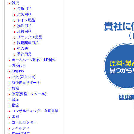
雑貨
台所用品
バス用品
トイレ用品
洗濯用品
清掃用品
リラックス用品
眼鏡関連用品
その他
季節用品
ホームページ制作・LP制作
決済代行
English
中文 [Chinese]
海外進出サポート
情報
教育(資格・スクール)
出版
物流
コンサルティング・企画営業
印刷
コールセンター
ノベルティ
広告代理店