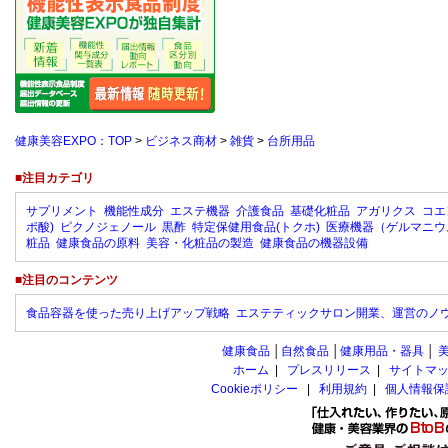
健康美容EXPO：TOP
>
ビジネス商材
>
雑貨
>
台所用品
■注目カテゴリ
サプリメント
機能性成分
エステ機器
介護食品
基礎化粧品
アガリクス
コエ
ポ酸)
ピクノジェノール
黒酢
特定保健用食品(トクホ)
医療機器（ゲルマニウ
粧品
健康食品の原料
美容・化粧品の製造
健康食品の機器設備
■注目のコンテンツ
食品容器を使った売り上げアップ戦略
エステティックサロン開業、運営のノ
健康食品
│
自然食品
│
健康用品・器具
│
ホーム
|
プレスリリース
|
サイトマ
Cookieポリシー
|
利用規約
|
個人情報保