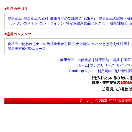
■注目カテゴリ
健康食品
健康食品の原料
健康食品の受託製造（OEM）
健康食品の試験・分
ール
グルコサミン
コンドロイチン
特定保健用食品（トクホ）
機能性成分
■注目コンテンツ
化粧品で使われるナノの元祖企業から探る ナノ特集
ヒハツとは冷え性対策 注
健康美容EXPOニュース
健康食品
│
自然食品
│
健康用品・器具
│
美容
ホーム
|
プレスリリース
|
サイトマ
Cookieポリシー
|
利用規約
|
個人情報保
Copyright© 2005-2026
健康美容