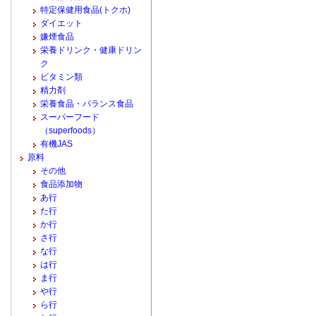
特定保健用食品(トクホ)
ダイエット
嫌煙食品
栄養ドリンク・健康ドリン
ク
ビタミン類
精力剤
栄養食品・バランス食品
スーパーフード
（superfoods）
有機JAS
原料
その他
食品添加物
あ行
た行
か行
さ行
な行
は行
ま行
や行
ら行