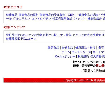
■注目カテゴリ
健康食品
健康食品の原料
健康食品の受託製造（OEM）
健康食品の試験・分
ール
グルコサミン
コンドロイチン
特定保健用食品（トクホ）
機能性成分
■注目コンテンツ
化粧品で使われるナノの元祖企業から探る ナノ特集
ヒハツとは冷え性対策 注
健康美容EXPOニュース
健康食品
│
自然食品
│
健康用品・器具
│
美容
ホーム
|
プレスリリース
|
サイトマ
Cookieポリシー
|
利用規約
|
個人情報保
Copyright© 2005-2026
健康美容