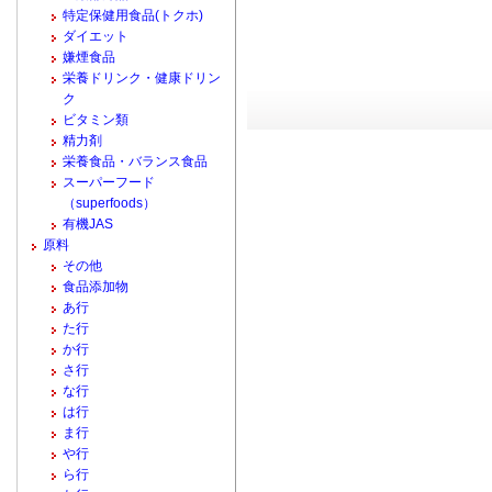
特定保健用食品(トクホ)
ダイエット
嫌煙食品
栄養ドリンク・健康ドリン
ク
ビタミン類
精力剤
栄養食品・バランス食品
スーパーフード
（superfoods）
有機JAS
原料
その他
食品添加物
あ行
た行
か行
さ行
な行
は行
ま行
や行
ら行