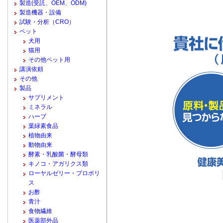
製造(受託、OEM、ODM)
製造機器・設備
試験・分析（CRO）
ペット
犬用
猫用
その他ペット用
講演依頼
その他
製品
サプリメント
ミネラル
ハーブ
葉緑素食品
植物由来
動物由来
酵素・乳酸菌・酵母類
キノコ・アガリクス類
ローヤルゼリー・プロポリ
ス
お酢
青汁
食物繊維
医薬部外品