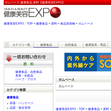
ガムベース:健康食品:原料【健康美容EXPO】
健康美容EXPO：TOP
>
健康食品
>
原料
>
食品添加物
>
ガムベース
カテゴリ一覧
健康食品
自然食品
健康器具・用品
健康食品・自然食品
美容・化粧品
ハーブ・アロマ
ガムベース
ガムベース
カテゴリ検索
健康食品
容器・パッケージ
品質・衛生管理
健康美容EXPO：TOP
>
健康食品
>
原料