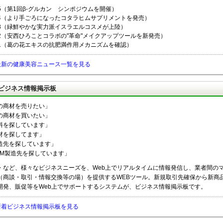
/5（第1回β-グルカン シンポジウムを開催）
/4（より手ごろになったコタラヒムサプリメントを発売）
/3（緑鮮やかな実力派イスラエルコスメが上陸）
/2（安西ひろことコラボの"革命"メイクアップツールを新発売）
/1（葛の花エキスの抗肥満作用メカニズムを確認）
最新の健康美容ニュース一覧を見る
ビジネス情報掲示板
の商材を売りたい」
の商材を買いたい」
料を探しています」
材を探してます」
造先を探しています」
EM製造先を探しています」
・など、様々なビジネスニーズを、Web上でリアルタイムに情報発信し、業者間の
（商談・取引・情報交換等の場）を提供するWEBツール。新規取引先確保から新商
開発、販促等をWeb上でサポートするシステムが、ビジネス情報掲示板です。
新着ビジネス情報掲示板を見る