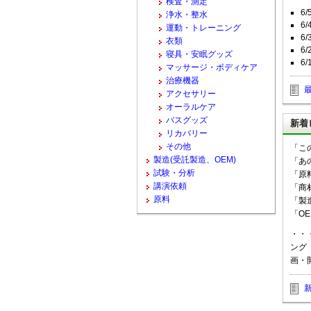
検査・測定
6
浄水・整水
6
運動・トレーニング
6
衣類
6
寝具・安眠グッズ
6
マッサージ・ボディケア
治療機器
アクセサリー
オーラルケア
バスグッズ
新着
リカバリー
その他
「こ
製造(受託製造、OEM)
「あ
試験・分析
「原
講演依頼
「商
原料
「製
「O
・・
ング
画・