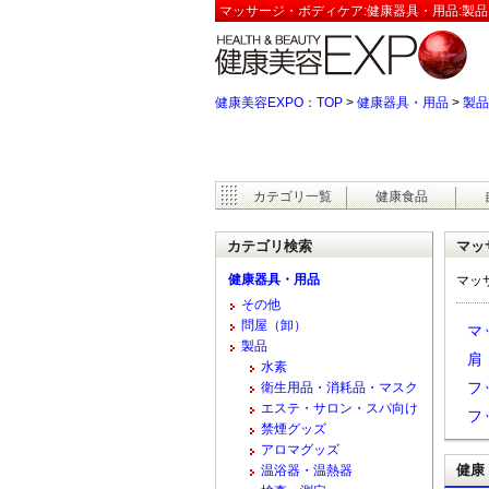
マッサージ・ボディケア:健康器具・用品:製品
健康美容EXPO：TOP
>
健康器具・用品
>
製品
カテゴリ一覧
健康食品
カテゴリ検索
マッ
健康器具・用品
マッ
その他
問屋（卸）
マ
製品
肩
水素
フ
衛生用品・消耗品・マスク
エステ・サロン・スパ向け
フ
禁煙グッズ
アロマグッズ
健康
温浴器・温熱器