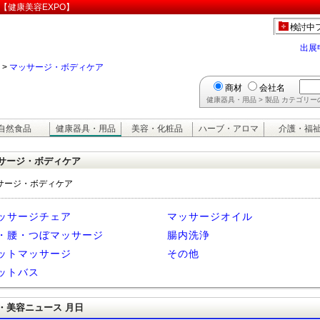
【健康美容EXPO】
検討中
出展
>
マッサージ・ボディケア
商材
会社名
健康器具・用品 > 製品 カテゴリ
自然食品
健康器具・用品
美容・化粧品
ハーブ・アロマ
介護・福
サージ・ボディケア
サージ・ボディケア
ッサージチェア
マッサージオイル
・腰・つぼマッサージ
腸内洗浄
ットマッサージ
その他
ットバス
・美容ニュース 月日