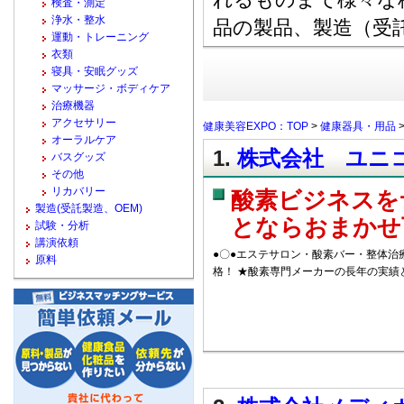
検査・測定
浄水・整水
品の製品、製造（受
運動・トレーニング
衣類
寝具・安眠グッズ
マッサージ・ボディケア
治療機器
アクセサリー
健康美容EXPO：TOP
>
健康器具・用品
オーラルケア
1.
株式会社 ユニコ
バスグッズ
その他
リカバリー
酸素ビジネスを
製造(受託製造、OEM)
とならおまかせ
試験・分析
講演依頼
●〇●エステサロン・酸素バー・整体治
原料
格！ ★酸素専門メーカーの長年の実績