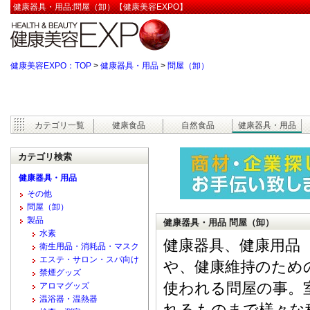
健康器具・用品:問屋（卸）【健康美容EXPO】
健康美容EXPO：TOP
>
健康器具・用品
>
問屋（卸）
カテゴリ一覧
健康食品
自然食品
健康器具・用品
カテゴリ検索
健康器具・用品
その他
問屋（卸）
製品
健康器具・用品 問屋（卸）
水素
健康器具、健康用品
衛生用品・消耗品・マスク
エステ・サロン・スパ向け
や、健康維持のため
禁煙グッズ
使われる問屋の事。
アロマグッズ
温浴器・温熱器
れるものまで様々な