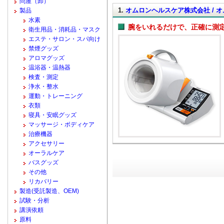
問屋（卸）
1.
オムロンヘルスケア株式会社 / オ
製品
水素
腕をいれるだけで、正確に測
衛生用品・消耗品・マスク
エステ・サロン・スパ向け
禁煙グッズ
アロマグッズ
温浴器・温熱器
検査・測定
浄水・整水
運動・トレーニング
衣類
寝具・安眠グッズ
マッサージ・ボディケア
治療機器
アクセサリー
オーラルケア
バスグッズ
その他
リカバリー
製造(受託製造、OEM)
試験・分析
講演依頼
原料