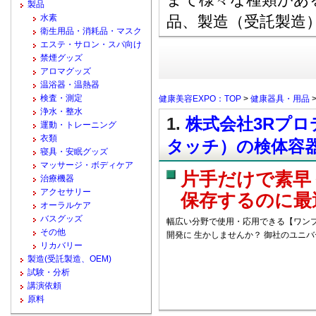
製品
水素
品、製造（受託製造
衛生用品・消耗品・マスク
エステ・サロン・スパ向け
禁煙グッズ
アロマグッズ
温浴器・温熱器
検査・測定
健康美容EXPO：TOP
>
健康器具・用品
浄水・整水
1.
株式会社3Rプロデュ
運動・トレーニング
衣類
タッチ）の検体容
寝具・安眠グッズ
マッサージ・ボディケア
片手だけで素早
治療機器
アクセサリー
保存するのに最
オーラルケア
バスグッズ
幅広い分野で使用・応用できる【ワン
その他
開発に 生かしませんか？ 御社のユニ
リカバリー
製造(受託製造、OEM)
試験・分析
講演依頼
原料