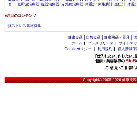
ター
低周波治療器
磁器治療器
赤外線治療器
体重計
体脂肪計
血圧計
体温
■注目のコンテンツ
抗ストレス素材特集
健康食品
│
自然食品
│
健康用品・器具
│
ホーム
|
プレスリリース
|
サイトマ
Cookieポリシー
|
利用規約
|
個人情報保
Copyright© 2005-2026
健康美容