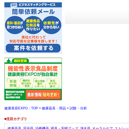
健康美容EXPO：TOP
>
健康器具・用品
>
試験・分析
■注目カテゴリ
健康器具
温浴器
治療機器
寝具・安眠グッズ
浄水器
オーラルケア
ストレッ