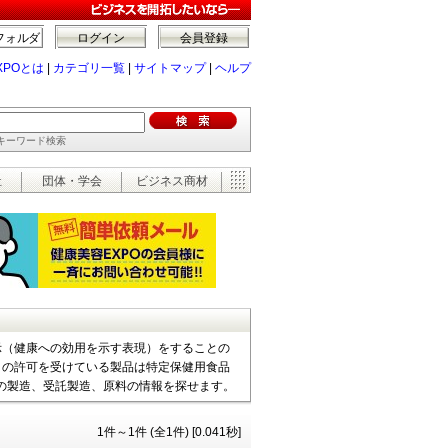
フォルダ
ログイン
会員登録
XPOとは
|
カテゴリ一覧
|
サイトマップ
|
ヘルプ
でキーワード検索
祉
団体・学会
ビジネス商材
示（健康への効用を示す表現）をすることの
）の許可を受けている製品は特定保健用食品
）の製造、受託製造、原料の情報を探せます。
1件～1件 (全1件) [0.041秒]