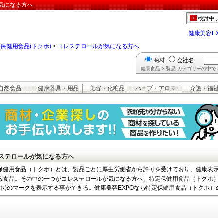
気になる方へ
検討中
健康美容E
保健用食品(トクホ)
>
コレステロールが気になる方へ
商材
会社名
健康食品 > 製品 カテゴリーの中
自然食品
健康器具・用品
美容・化粧品
ハーブ・アロマ
介護・福
ステロールが気になる方へ
保健用食品（トクホ）とは、製品ごとに厚生労働省から許可を受けており、健康表
る食品。その中の一つがコレステロールが気になる方へ。特定保健用食品（トクホ
クホ)のマークを表示する事ができる。健康美容EXPOなら特定保健用食品（トクホ