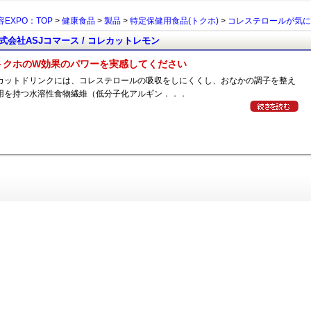
EXPO：TOP
>
健康食品
>
製品
>
特定保健用食品(トクホ)
>
コレステロールが気に
式会社ASJコマース / コレカットレモン
トクホのW効果のパワーを実感してください
カットドリンクには、コレステロールの吸収をしにくくし、おなかの調子を整え
用を持つ水溶性食物繊維（低分子化アルギン．．．