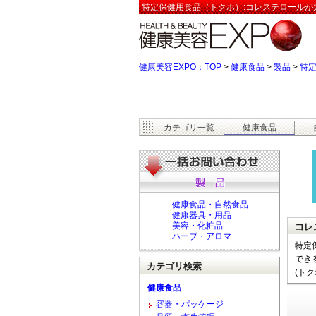
特定保健用食品（トクホ）:コレステロールが
健康美容EXPO：TOP
>
健康食品
>
製品
>
特定
カテゴリ一覧
健康食品
健康食品・自然食品
健康器具・用品
美容・化粧品
コレ
ハーブ・アロマ
特定
でき
カテゴリ検索
(ト
健康食品
容器・パッケージ