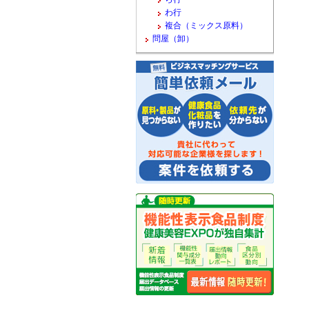
わ行
複合（ミックス原料）
問屋（卸）