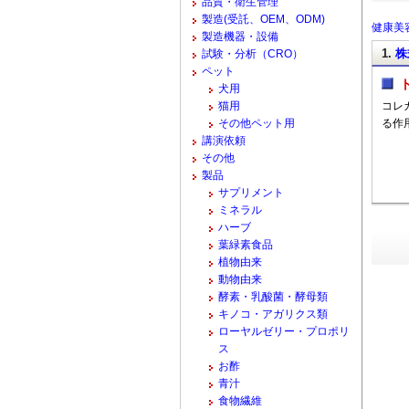
品質・衛生管理
製造(受託、OEM、ODM)
健康美容
製造機器・設備
1.
株
試験・分析（CRO）
ペット
犬用
猫用
コレ
その他ペット用
る作
講演依頼
その他
製品
サプリメント
ミネラル
ハーブ
葉緑素食品
植物由来
動物由来
酵素・乳酸菌・酵母類
キノコ・アガリクス類
ローヤルゼリー・プロポリ
ス
お酢
青汁
食物繊維