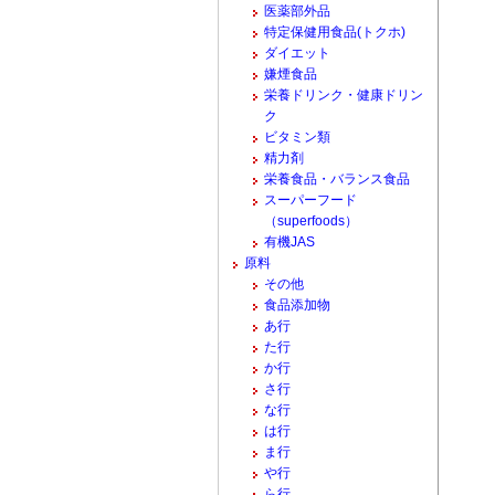
医薬部外品
特定保健用食品(トクホ)
ダイエット
嫌煙食品
栄養ドリンク・健康ドリン
ク
ビタミン類
精力剤
栄養食品・バランス食品
スーパーフード
（superfoods）
有機JAS
原料
その他
食品添加物
あ行
た行
か行
さ行
な行
は行
ま行
や行
ら行