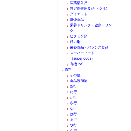
医薬部外品
特定保健用食品(トクホ)
ダイエット
嫌煙食品
栄養ドリンク・健康ドリン
ク
ビタミン類
精力剤
栄養食品・バランス食品
スーパーフード
（superfoods）
有機JAS
原料
その他
食品添加物
あ行
た行
か行
さ行
な行
は行
ま行
や行
ら行