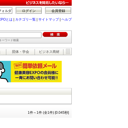
フォルダ
ログイン
会員登録
XPOとは
|
カテゴリ一覧
|
サイトマップ
|
ヘルプ
でキーワード検索
祉
団体・学会
ビジネス商材
1件～1件 (全1件) [0.045秒]