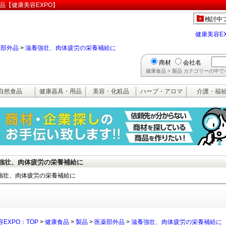
品【健康美容EXPO】
検討中
健康美容E
薬部外品
>
滋養強壮、肉体疲労の栄養補給に
商材
会社名
健康食品 > 製品 カテゴリーの中
自然食品
健康器具・用品
美容・化粧品
ハーブ・アロマ
介護・福
強壮、肉体疲労の栄養補給に
強壮、肉体疲労の栄養補給に
EXPO：TOP
>
健康食品
>
製品
>
医薬部外品
>
滋養強壮、肉体疲労の栄養補給に