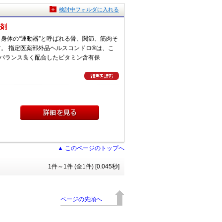
検討中フォルダに入れる
健剤
身体の“運動器”と呼ばれる骨、関節、筋肉そ
。 指定医薬部外品ヘルスコンドロ®は、こ
をバランス良く配合したビタミン含有保
▲ このページのトップへ
1件～1件 (全1件) [0.045秒]
ページの先頭へ