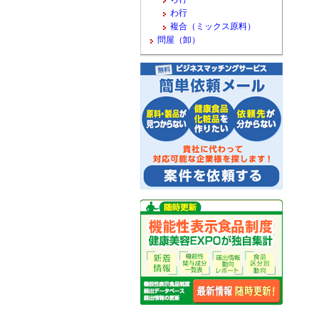
わ行
複合（ミックス原料）
問屋（卸）