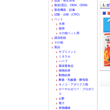
品質・衛生管理
1.
ゼ
製造(受託、OEM、ODM)
製造機器・設備
試験・分析（CRO）
ペット
犬用
猫用
その他ペット用
講演依頼
その他
製品
サプリメント
ミネラル
ハーブ
葉緑素食品
植物由来
動物由来
酵素・乳酸菌・酵母類
キノコ・アガリクス類
ローヤルゼリー・プロポリ
ス
お酢
青汁
食物繊維