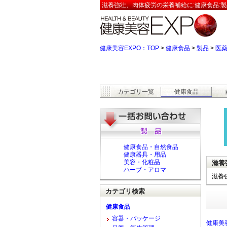
滋養強壮、肉体疲労の栄養補給に:健康食品:製
健康美容EXPO：TOP
>
健康食品
>
製品
>
医
カテゴリ一覧
健康食品
健康食品・自然食品
健康器具・用品
美容・化粧品
滋養
ハーブ・アロマ
滋養
カテゴリ検索
健康食品
容器・パッケージ
健康美容