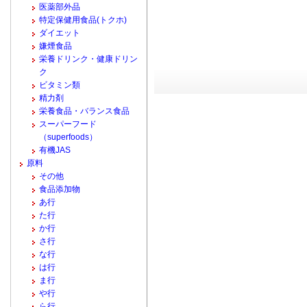
医薬部外品
特定保健用食品(トクホ)
ダイエット
嫌煙食品
栄養ドリンク・健康ドリン
ク
ビタミン類
精力剤
栄養食品・バランス食品
スーパーフード
（superfoods）
有機JAS
原料
その他
食品添加物
あ行
た行
か行
さ行
な行
は行
ま行
や行
ら行