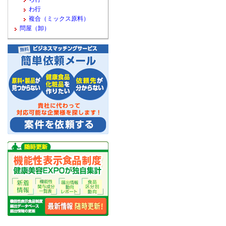
わ行
複合（ミックス原料）
問屋（卸）