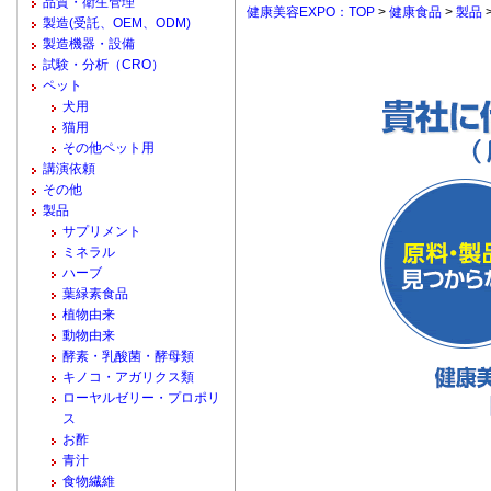
品質・衛生管理
健康美容EXPO：TOP
>
健康食品
>
製品
製造(受託、OEM、ODM)
製造機器・設備
試験・分析（CRO）
ペット
犬用
猫用
その他ペット用
講演依頼
その他
製品
サプリメント
ミネラル
ハーブ
葉緑素食品
植物由来
動物由来
酵素・乳酸菌・酵母類
キノコ・アガリクス類
ローヤルゼリー・プロポリ
ス
お酢
青汁
食物繊維