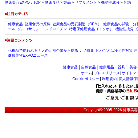
健康美容EXPO：TOP
>
健康食品
>
製品
>
サプリメント
>
機能性成分
>
乳糖
■注目カテゴリ
健康食品
健康食品の原料
健康食品の受託製造（OEM）
健康食品の試験・分
ール
グルコサミン
コンドロイチン
特定保健用食品（トクホ）
機能性成分
■注目コンテンツ
化粧品で使われるナノの元祖企業から探る ナノ特集
ヒハツとは冷え性対策 注
健康美容EXPOニュース
健康食品
│
自然食品
│
健康用品・器具
│
美容
ホーム
|
プレスリリース
|
サイトマ
Cookieポリシー
|
利用規約
|
個人情報保
Copyright© 2005-2026
健康美容