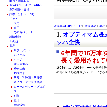
品質・衛生管理
製造(受託、OEM、ODM)
製造機器・設備
試験・分析（CRO）
ペット
犬用
健康美容EXPO：TOP
>
健康食品
>
製品
猫用
その他ペット用
1.
オプティマム株式
講演依頼
ッハ全快
その他
製品
サプリメント
6年間で15万
ミネラル
長く愛用されて
ハーブ
葉緑素食品
1954年および1998年ノーベル医学
植物由来
の切れ味！心と身体がハッピーになる当
動物由来
酵素・乳酸菌・酵母類
キノコ・アガリクス類
ローヤルゼリー・プロポリ
ス
お酢
青汁
食物繊維