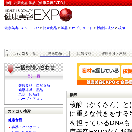
核酸:健康食品:製品【健康美容EXPO】
健康美容EXPO：TOP
>
健康食品
>
製品
>
サプリメント
>
機能性成分
>
核酸
カテゴリ一覧
健康食品
自然食品
健康器具・用品
健康食品・自然食品
健康器具・用品
美容・化粧品
核酸
ハーブ・アロマ
核酸（かくさん）と
カテゴリ検索
に重要な働きをする
健康食品
を担っているDNA
容器・パッケージ
康美容EXPOなら