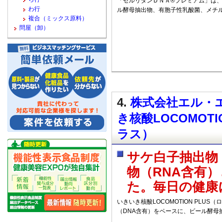
「セルリタンＤＮＡ®プレミアム」は、
わ行
ル酵母抽出物、有胞子性乳酸菌、メチ
複合（ミックス原料）
問屋（卸）
4.
株式会社エル・エ
き核酸LOCOMOT
ラス）
サケ白子抽出物
物（RNA含有
た。毎日の健康
いきいき核酸LOCOMOTION PLU
（DNA含有）をベースに、ビール酵母