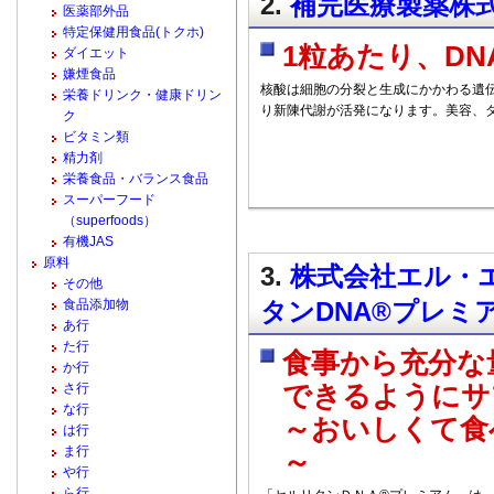
2.
補完医療製薬株式会
医薬部外品
特定保健用食品(トクホ)
1粒あたり、DNA
ダイエット
嫌煙食品
核酸は細胞の分裂と生成にかかわる遺
栄養ドリンク・健康ドリン
り新陳代謝が活発になります。美容、
ク
ビタミン類
精力剤
栄養食品・バランス食品
スーパーフード
（superfoods）
有機JAS
原料
3.
株式会社エル・エ
その他
食品添加物
タンDNA®プレミ
あ行
た行
食事から充分な
か行
さ行
できるようにサ
な行
～おいしくて食
は行
ま行
～
や行
ら行