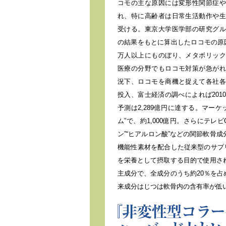
コモの主な原因には変形性関節症や
れ、特に高齢者は日常生活動作や生
受ける。東京大学医学部の研究グル
の結果をもとに算出したロコモの原因
万人以上にものぼり、メタボリック
医療の分野でもロコモ対策が急がれ
況下、ロコモを商機と捉えて各社各
投入、富士経済の調べによれば201
予測は2,289億円に達する。マー
ム”で、約1,000億円。さらにテレ
ン”“ヒアルロン酸”などの関節軟骨
機能性素材を配合した従来型のサプ
を栄養として摂取する目的で使用され
主成分で、全成分のうち約20％を
来成分はじつは軟骨内の含有率が低