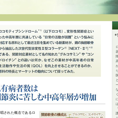
してではなく、“シグナル”として効果を発揮する新原料、『UC‐Ⅱ(R)』はなぜ
ト
＊
（
下ロコモ）、変形性関節症といった中高年層に共通している“日常の活
として最近注目を集めている新素材が、鶏の胸部軟骨から抽出した非変
である。関節対応素材として名の知れた“グルコサミン”や“コンドロイチ
中高年の生活の質を向上させることができるのか、原料の特長とマーケ
00万人以上、関節炎に苦しむ中高年層が増加
提唱された概念であるロ