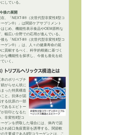
かにしている。
■今後の展開
現在、「NEXT-Ⅱ®（次世代型非変性Ⅱ型コ
ラーゲン®）」は関節ケアサプリメント
をはじめ、機能性表示食品やOEM原料な
ど、幅広い分野での応用が進んでいる。
今後も「NEXT-Ⅱ®（次世代型非変性Ⅱ型コ
ラーゲン®）」は、人々の健康寿命の延
伸に貢献するべく、科学的根拠に基づく
確かな機能性を探求し、今後も進化を続
けていく。
3）トリプルヘリックス構造とは
三本のポリペプチ
ド鎖がらせん状に
絡まった特異構造
のこと。抗体が認
識する抗原の一部
分であるエピトー
プが目印となるた
め、非変性Ⅱ型コ
ラーゲンを摂取した場合には、体内で認
識され経口免疫寛容を誘導する。関節軟
骨の主要成であるⅡ型コラーゲンとは、こ