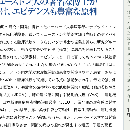
著名な博士が研究・開発を手掛け、エビデンスも豊富な原料
初期の研究・開発に携わったハーバード大学医学部のデビッド・トレ
する臨床試験を、続いてヒューストン大学薬学部（当時）のディバイ
者に対する臨床試験を、さらにバグチ博士や塩島由晃らの研究グルー
臨床試験が、様々な学会や学術誌（論文）に結果を発表していること
されている新素材。エビデンスと一口に言ってもin vitro（試験管
内）などの試験結果しか示されない場合が多いのだが、この『非変性Ⅱ型コ
ヒューストン両大学が変形性関節症患者や関節リウマチ患者、さらに
者へのヒト臨床試験を実施している点には驚かされる。最近では、健
経口摂取させ、被験者の諸症状を膝の他動性関節可動域（膝の柔軟性及
尺度（JKOM）、膝の違和感に関する視覚的尺度（VAS）、運動機
、日本版腰痛症患者機能評価尺度（JLEQ）、及び腰の違和感に関す
る✻4）。その結果、膝の柔軟性及び可動性、日常生活動作、運動機能
が有意に改善することが認められた。また、ハーバード大学では関節
0名に経口摂取させ、関節の痛みや腫れが発生する頻度、手足の硬直、