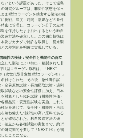
きないという課題があった。そこで塩島
らの研究グループは、非変性状態を保っ
たままⅡ型コラーゲンを抽出する製法の確
立に挑戦。温度・時間・溶媒などの条件
を精密に管理し、コラーゲン分子の立体
構造を保持したまま抽出するという独自
の製造方法を確立した。この独自技術は
日本及びカナダで特許を取得し、従来製
法との差別化を明確に実現している。
■信頼性の検証：安全性と機能性の両立
確立した製法により抽出・精製された非
変性Ⅱ型コラーゲン原料は、「NEXT-
Ⅱ®（次世代型非変性Ⅱ型コラーゲン®）」
と名付けられた。その後、急性毒性試
験・変異原性試験・長期摂取試験・過剰
摂取試験などの安全性評価に加え、日本
人を対象とした臨床試験（機能性評価）
や各種品質・安定性試験を実施。これら
の検証を通じて、安全性・機能性・再現
性を兼ね備えた信頼性の高い原料である
ことが確認された。独自製造方法の研
究・確立から各種試験の実施まで、約15
年の研究期間を要して「NEXT-Ⅱ®」が誕
生したことになる。