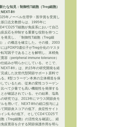
■新たな知見：制御性T細胞（Treg細胞）
NEXT-Ⅱ®
2025年ノーベル生理学・医学賞を受賞し
た坂口志文教授らは、1995年に
CD4⁺CD25⁺T細胞が免疫系において自己
免疫反応を抑制する重要な役割を持つこ
とを発見し、「制御性T細胞（Treg細
胞）」の概念を確立した。その後、2003
年にはFOXP3遺伝子がTreg分化のマスタ
ー転写因子であることを解明し、末梢免
寛容（peripheral immune tolerance）
の仕組みが明らかにしている。そこで、
「NEXT-Ⅱ®」は、約15年の研究開発を経
て完成した次世代型関節サポート原料で
ある。Ⅱ型コラーゲン本来の立体構造を保
持しているため、従来の変性コラーゲン
と比べて少量でも高い機能性を発揮する
ことが確認されている。その結果、塩島
らの研究では、2013年にマウス関節炎モ
デルを用いて、NEXT-Ⅱ®の経口投与によ
って関節炎スコアの低下、炎症性サイト
インIL-6の低下、そしてCD4⁺CD25⁺T
細胞（Treg細胞）の活性化を確認し、経
口免疫寛容を介する関節保護作用を明ら