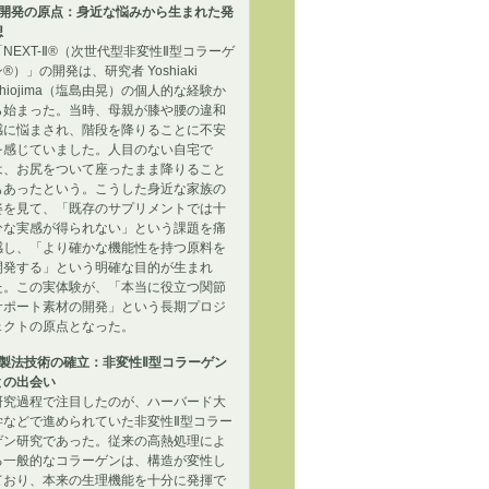
UC-2』はどのようにして開発された
■開発の原点：身近な悩みから生まれた発
。
想
「NEXT-Ⅱ®（次世代型非変性Ⅱ型コラーゲ
ン®）」の開発は、研究者 Yoshiaki
Shiojima（塩島由晃）の個人的な経験か
ら始まった。当時、母親が膝や腰の違和
感に悩まされ、階段を降りることに不安
を感じていました。人目のない自宅で
は、お尻をついて座ったまま降りること
もあったという。こうした身近な家族の
姿を見て、「既存のサプリメントでは十
分な実感が得られない」という課題を痛
感し、「より確かな機能性を持つ原料を
開発する」という明確な目的が生まれ
た。この実体験が、「本当に役立つ関節
サポート素材の開発」という長期プロジ
ェクトの原点となった。
■製法技術の確立：非変性Ⅱ型コラーゲン
との出会い
研究過程で注目したのが、ハーバード大
学などで進められていた非変性Ⅱ型コラー
ゲン研究であった。従来の高熱処理によ
る一般的なコラーゲンは、構造が変性し
ており、本来の生理機能を十分に発揮で