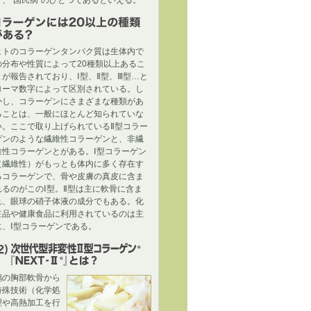
り、“国民病”のひとつであるといえる。
ラーゲンには20以上の種類がある？
ヒトのコラーゲンタンパク質は生体内で
の分布や性質によって20種類以上あるこ
とが報告されており、Ⅰ型、Ⅱ型、Ⅲ型…と
ローマ数字によって区別されている。し
かし、コラーゲンにさまざまな種類があ
ることは、一般にほとんど知られていな
い。ここで取り上げられているⅡ型コラー
ゲンのような繊維性コラーゲンと、非繊
維性コラーゲンとがある。Ⅰ型コラーゲン
（繊維性）がもっとも体内に多く存在す
るコラーゲンで、骨や皮膚の真皮に含ま
れるのがこのⅠ型。Ⅱ型は主に軟骨に含ま
れ、眼球の硝子体液の成分でもある。化
粧品や健康食品に利用されているのは主
に、Ⅰ型コラーゲンである。
2）非変性Ⅱ型コラーゲン『UC‐Ⅱ®』と
鶏の胸部軟骨から
？
特殊技術（化学処
理や高熱加工を行