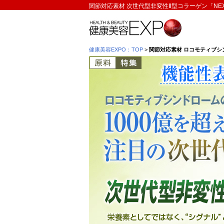
関節対応素材 次世代型非変性Ⅱ型コラーゲン「NE
健康美容EXPO：TOP
>
関節対応素材 ロコモティブシン
原料特集 ロコモティブシンドロー
性2型コラーゲン UC-Ⅱ(R) 情