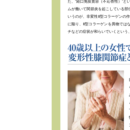
た、“経口免疫寛容（不応答性）”と
ムが働いて関節炎を起こしている部
いうのが、非変性Ⅱ型コラーゲンの
に陥り、Ⅱ型コラーゲンを異物では
チなどの症状が和らいでいくという
40歳以上の女性で62.4%、男性