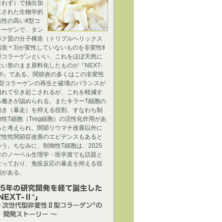
なわず）で抽出加
工された生物学的
活性の高いⅡ型コ
ラーゲンで、タン
パク質の分子構造（トリプルヘリックス
構造＊3)が変性していないものを非変性Ⅱ
型コラーゲンといい、これをほぼ天然に
近い形のまま原料化したものが『NEXT‐
Ⅱ®』である。関節炎の多くはこの非変性
Ⅱ型コラーゲンの再生と破壊のバランスが
崩れて引き起こされるが、これを軽減す
る働きが認められる。またキラーT細胞の
働き（暴走）を抑える役割、すなわち制
御性T細胞（Treg細胞）の活性化作用があ
ると考えられ、関節リウマチ改善以外に
変性性関節症改善のエビデンスもあると
いう。ちなみに、制御性T細胞は、2025
年のノーベル生理学・医学賞でも話題と
なっており、免疫反応の暴走を抑える役
割がある。