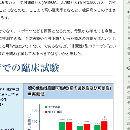
1,670万人、男性860万人)が膝OA、3,790万人(女性1,900万人、男性
ていることになるのだ。ここまで高い罹患率となると、糖尿病をしのぐまさ
だろう。
けでなく、スポーツなども原因となるため、母数から考えても今後こ
に推測できる。予防医療や介護予防といった概念の啓蒙が進んだとし
る可能性は少なくない。であるならば、“非変性Ⅱ型コラーゲン”とい
東西を問わず試してみるべきではないかと感じた。
＊