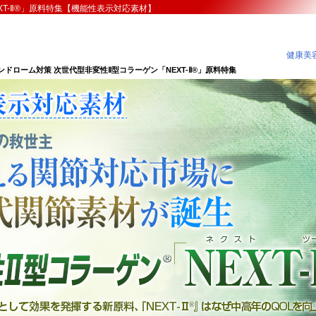
XT-Ⅱ®」原料特集【機能性表示対応素材】
健康美容
ドローム対策 次世代型非変性Ⅱ型コラーゲン「NEXT-Ⅱ®」原料特集
ム対策原料の救世主 1000億を超える関節対応市場に 
報提供：株式会社龍泉堂