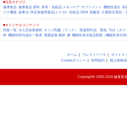
■注目カテゴリ
健康食品
健康食品 原料
美容・化粧品
スキンケア
サプリメント
機能性成分
容
ステ機器
薬事法
特定保健用食品(トクホ)
化粧品 OEM
炭酸泉
介護衛生用品・
■オリジナルコンテンツ
特集一覧
冷え症改善素材
オリゴ乳酸（ラック）
医薬部外品 製造
Tie2（タ
料
機能性関与成分一覧表
便通改善 素材
麹
機能性表示食品制度［機能性表示対
ホーム
|
プレスリリース
|
サイトマ
Cookieポリシー
|
利用規約
|
個人情報保
Copyright© 2005-2026
健康美容