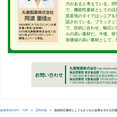
力があると考えている。摂
で、機能性素材としての活
原産地のタイではシニアを
認されている。ブラックジ
で、目的に合わせ、幅広い
ルの高い素材だ。今後、研
加価値の高い素材として、
丸善製薬株式会社
http://www.maru
食品営業部 東京食品課
TEL03-3496-1
〒150-0021東京都渋谷区恵比寿西2-6
食品営業部 大阪食品課
TEL06-6203-6
〒541-0045 大阪府大阪市中央区道修
健康美容EXPO：TOP
>
原料特集
> 筋肉対応素材としてもすぐれた効果を示す注目素