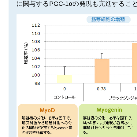
に関与するPGC-1αの発現も亢進するこ