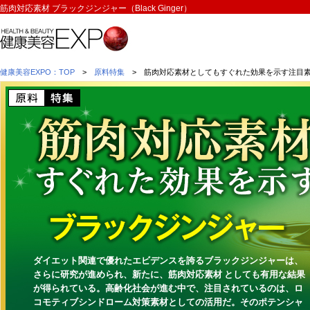
筋肉対応素材 ブラックジンジャー（Black Ginger）
健康美容EXPO：TOP
>
原料特集
> 筋肉対応素材としてもすぐれた効果を示す注目素
ダイエット関連で優れたエビデンスを誇るブラックジンジャーは、
さらに研究が進められ、新たに、
筋肉対応素材
としても有用な結果
が得られている。高齢化社会が進む中で、注目されているのは、ロ
コモティブシンドローム対策素材としての活用だ。そのポテンシャ