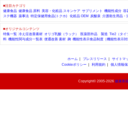
■注目カテゴリ
健康食品
健康食品 原料
美容・化粧品
スキンケア
サプリメント
機能性成分
容
ステ機器
薬事法
特定保健用食品(トクホ)
化粧品 OEM
炭酸泉
介護衛生用品・
■オリジナルコンテンツ
特集一覧
冷え症改善素材
オリゴ乳酸（ラック）
医薬部外品 製造
Tie2（タ
料
機能性関与成分一覧表
便通改善 素材
麹
機能性表示食品制度［機能性表示対
ホーム
|
プレスリリース
|
サイトマ
Cookieポリシー
|
利用規約
|
個人情報保
Copyright© 2005-2026
健康美容