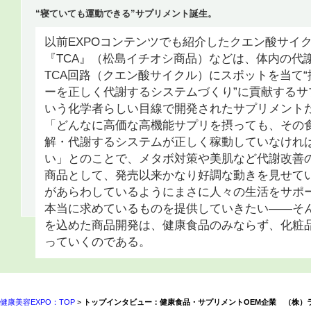
“寝ていても運動できる”サプリメント誕生。
以前EXPOコンテンツでも紹介したクエン酸サイ
『TCA』（松島イチオシ商品）などは、体内の代
TCA回路（クエン酸サイクル）にスポットを当て
ーを正しく代謝するシステムづくり”に貢献するサ
いう化学者らしい目線で開発されたサプリメント
「どんなに高価な高機能サプリを摂っても、その
解・代謝するシステムが正しく稼動していなけれ
い」とのことで、メタボ対策や美肌など代謝改善
商品として、発売以来かなり好調な動きを見せて
があらわしているようにまさに人々の生活をサポ
本当に求めているものを提供していきたい――そ
を込めた商品開発は、健康食品のみならず、化粧
っていくのである。
健康美容EXPO：TOP
>
トップインタビュー：健康食品・サプリメントOEM企業 （株）