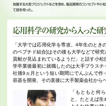
26歳の時にはすでに60名もの助手を抱えるリーダーとして、製薬会社の研究
げ、31歳に株式会社ライフサポート設立。化粧品・健康 食品等のOEM受
2010年に始動する大型プロジェクトなどを含め、製品開発のコンセプトや
応用科学の研究から入った研究開発ビジネス
「大学では応用化学を専攻、4年生のときの
のペプチド結合]はその後も大学などで研究
貢献が見込まれているようだ」と話す小松
学卒業後最初に就職したのは大手プラスチ
社後9ヵ月という短い期間にでんぷんで作
容器を開発、その直後に大手製薬会社から
「もともと何ら
と、たとえば生