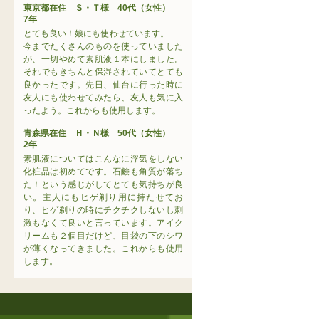
東京都在住 Ｓ・Ｔ様 40代（女性）
7年
とても良い！娘にも使わせています。
今までたくさんのものを使っていました
が、一切やめて素肌液１本にしました。
それでもきちんと保湿されていてとても
良かったです。先日、仙台に行った時に
友人にも使わせてみたら、友人も気に入
ったよう。これからも使用します。
青森県在住 Ｈ・Ｎ様 50代（女性）
2年
素肌液についてはこんなに浮気をしない
化粧品は初めてです。石鹸も角質が落ち
た！という感じがしてとても気持ちが良
い。主人にもヒゲ剃り用に持たせてお
り、ヒゲ剃りの時にチクチクしないし刺
激もなくて良いと言っています。アイク
リームも２個目だけど、目袋の下のシワ
が薄くなってきました。これからも使用
します。