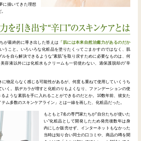
夢に描いてきた理想
だ。
口”のスキンケアとは
ちが最終的に導き出した答えは
「肌には本来自然治癒力があるのだか
いうこと。いろいろな化粧品を塗りたくってごまかすのではなく、肌
ブルを自ら解決できるような“素肌”を取り戻すために必要なものは、何
美容液以外には化粧水もクリームも一切使わない、過保護脱却の“辛
きに物足らなく感じる可能性があるが、何度も重ねて使用していくうち
ていく。肌ヂカラが増すと化粧のりもよくなり、ファンデーションの使
きるような素肌を手に入れることができるのだとか。10数年前、彼女た
イテム多数のスキンケアライン」とは一線を画した、化粧品だった。
もともと7名の専門家たちが“自分たちが使いた
い”化粧品として開発したため発売後数年は身
内にしか販売せず、インターネットもなかった
当時は知り合い同士の口コミや、商品の噂を聞