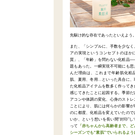
先駆け的な存在であったといえよう
また、「シンプルに、手数を少なく
アの実現というコンセプトのほか
質」、「年齢」を問わない化粧品―
題もあった。一瞬実現不可能にも思
んだ理由は、これまで年齢肌化粧
肌、夏用、冬用…といった具合に、
た化粧品アイテムを数多く作ってき
感じてきたことに起因する。季節だ
アコンや体調の変化、心身のストレ
ことにより、肌には何らかの影響が
のに都度、化粧品を変えていたので
いか、という想いを長い間“封印”
って
「赤ちゃんから高齢者まで、ど
シーズンでも“素肌”でいられるよ