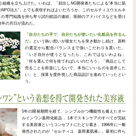
う組織を立ち上げた。いわば、「顔出しNG開発者たちによる“本当に肌
NPO法人”」とでも表現すればよいだろうか、このセルティユウエルネ
々の専門知識を持ち寄り試行錯誤の連続。医師のアドバイスなどを受け
数年の月日が流れた。
「自分たちの手で、自分たちが使いたい化粧品を作るん
だ」
という熱い想いが彼女たちを突き動かし続け、原料
の選定から配合バランスまで強いこだわりを貫いた。
「いざ自分が使うとなったら、これではないわよね」
「何を選んで何を捨てればいいのだろう」「商品として
売ることを前提にしないで、本当にいいものを追求した
い」と、採算を度外視した商品設計を進めていったとい
う。
いう着想を得て開発された美容液
5年の開発期間を経て、シンプルかつ機能性も備えたオー
ルインワン薬用化粧品 、1本でスキンケアのすべてが完結
する美容液というコンセプトにたどり着き、1996年に一般
発売されたのが『セルティユ 薬用素肌液』。最初に作ら