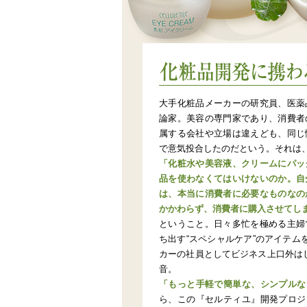
“インターネット上の展示会”でもある当サイトに
ランド『セルティユ』も、ある理由によってこれ
上ずっと愛用し続けている元女優へのインタビュ
化粧品開発に携わる専門家たちが抱
大手化粧品メーカーの研究員、医薬
論家。美容の専門家であり、消費者
属する会社や立場は違えども、同じ
で意気投合したのだという。それは
「化粧水や美容液、クリームにパッ
品を使わなくてはいけないのか。自
は、本当に消費者に必要なものなの
かかわらず、消費者に購入させてし
ということ。日々多忙を極める主婦
ち出す“スペシャルケア”のアイテ
カーの社員としてビジネス上口外は
音。
「もっと手軽で簡単な、シンプルな
ら、この『セルティユ』開発プロジ