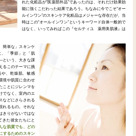
れた化粧品が“医薬部外品”であったのは、それだけ効果効
能に強くこだわった結果であろう。ちなみに今でこそ“オー
ルインワン”のスキンケア化粧品はメジャーな存在だが、当
時はこの“オールインワン”というキーワード自体一般的で
はなく、いってみればこの『セルティユ 薬用美肌液』は
。
、簡単な」スキンケ
に、「季節」と「肌
―という、大きな課
えるこのテーマに挑
品や、乾燥肌、敏感
環境や肌質に合わせ
たことにジレンマを
けでなく、室内のエ
スなどにさらされる
現れるもの。それな
はきりがないではな
してきた彼女たちにと
んな肌質でも、どの
うにするためのスキン