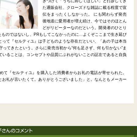
きつけて「うちに卸してほしい」と打診してき
た通販会社、クローズドな雑誌に載る程度で宣
伝をまったくしなかった。 にも関わらず発売
後地道に愛用者が増え続け、今ではそのほとん
どがリピーターなのだという。開発者のひとり
たものではないし、PRもしてこなかったのに…よくぞここまで生き延び
とって『セルティユ』は子どものような存在だといい、「あの子は本当
守ってきたという。さらに発売当初から“何も足さず、何も引かない”ま
れていることは、コンセプトや品質にぶれがないことの証左であると自負
めて『セルティユ』を購入した消費者からお礼の電話が寄せられた。
とお礼が言いたくて。ありがとうございました」と。なんともメーカー