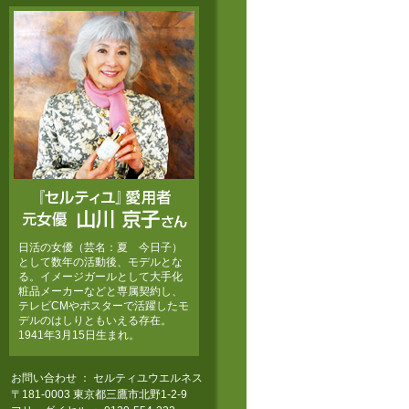
『セルティユ』愛用者 元女優 山川
日活の女優（芸名：夏 今日子）
京子さん
として数年の活動後、モデルとな
る。イメージガールとして大手化
粧品メーカーなどと専属契約し、
テレビCMやポスターで活躍したモ
デルのはしりともいえる存在。
1941年3月15日生まれ。
お問い合わせ ： セルティユウエルネス
〒181-0003 東京都三鷹市北野1-2-9