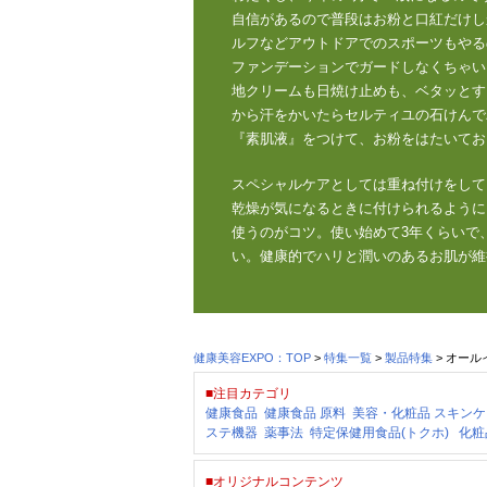
自信があるので普段はお粉と口紅だけし
ルフなどアウトドアでのスポーツもやる
ファンデーションでガードしなくちゃい
地クリームも日焼け止めも、ベタッとす
から汗をかいたらセルティユの石けんで
『素肌液』をつけて、お粉をはたいてお
スペシャルケアとしては重ね付けをして
乾燥が気になるときに付けられるように
使うのがコツ。使い始めて3年くらいで
い。健康的でハリと潤いのあるお肌が維
健康美容EXPO：TOP
>
特集一覧
>
製品特集
> オー
■注目カテゴリ
健康食品
健康食品 原料
美容・化粧品
スキンケ
ステ機器
薬事法
特定保健用食品(トクホ)
化粧
■オリジナルコンテンツ