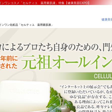
ンワンコスメ「セルティユ 薬用素肌液」特集【健康美容EXPO】
健康美容
ルインワン化粧品「セルティユ 薬用素肌液」
、門外不出の秘蔵っ子。約20年前に開発された元祖オ
」