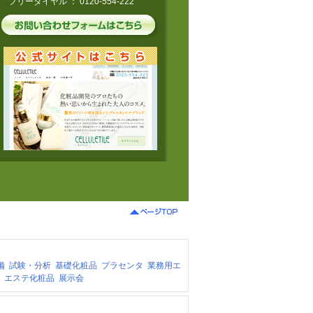
フリーダイヤル ： 0120-554-222
備
試験・分析
基礎化粧品
プラセンタ
業務用エ
エステ化粧品
展示会