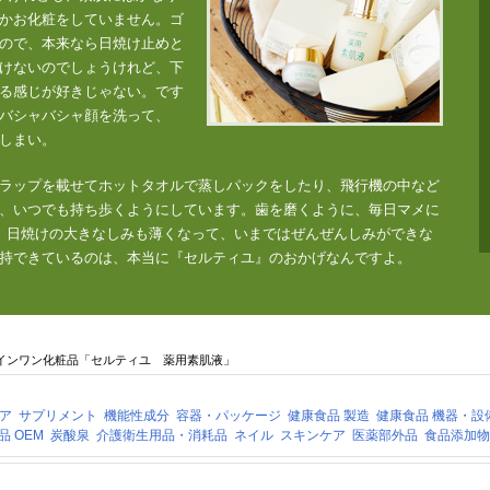
かお化粧をしていません。ゴ
ので、本来なら日焼け止めと
けないのでしょうけれど、下
る感じが好きじゃない。です
バシャバシャ顔を洗って、
しまい。
ラップを載せてホットタオルで蒸しパックをしたり、飛行機の中など
、いつでも持ち歩くようにしています。歯を磨くように、毎日マメに
、日焼けの大きなしみも薄くなって、いまではぜんぜんしみができな
持できているのは、本当に『セルティユ』のおかげなんですよ。
ルインワン化粧品「セルティユ 薬用素肌液」
ア
サプリメント
機能性成分
容器・パッケージ
健康食品 製造
健康食品 機器・設
品 OEM
炭酸泉
介護衛生用品・消耗品
ネイル
スキンケア
医薬部外品
食品添加物