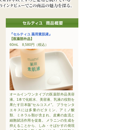
ないいわゆる“良品”が存在する。このスキンケアブ
したこのブランドの開発秘話と、発売以来10年以
セルティユ 商品概要
『セルティユ 薬用素肌液』
【医薬部外品】
60mL 8,580円（税込）
オールインワンタイプの医薬部外品美容
液。1本で化粧水、美容液、乳液の役割を
果たす日本版“セルコスメ”。 プラセンタ
エキスには多量のビタミン、アミノ酸
類、ミネラル類が含まれ、皮膚の血流と
細胞賦活作用を促進。 メラニンの生成を
抑えることから、しみ・そばかすの発現