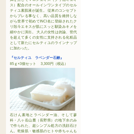
ス）配合のオールインワンタイプのセル
ティユ素肌液が誕生。 従来のコンセプト
からブレる事なく、高い品質を維持しな
がら世界で初めてINCI名に登録されたク
リ殻斗エキスが肌にスッと馴染みキメを
細やかに演出。 大人の女性は勿論、世代
を超えて多くの女性に支持される化粧品
として新たにセルティユのラインナップ
に加わった。
『セルティユ ラベンダー石鹸』
85ｇ×3個セット 3,300円（税込）
石けん素地とラベンダー油、そして蓼
科・八ヶ岳山麓（長野県）の地下水のみ
で作られた、超シンプル処方の洗顔石け
ん。乾燥肌・敏感肌のヒトや赤ちゃんも