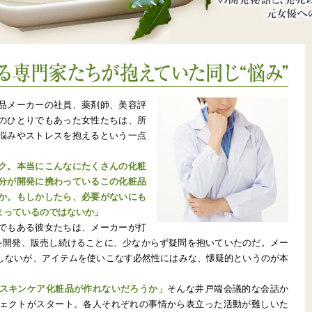
は多くの化粧品メーカーに登録いただいているが、なかにはあまり一般に知られてい
まであまりメディアへの露出がなかった良品である。昨年テレビ通販デビューを果た
ーでこの商品の魅力を探る。
えていた同じ“悩み”
品メーカーの社員、薬剤師、美容評
のひとりでもあった女性たちは、所
悩みやストレスを抱えるという一点
、
ク。本当にこんなにたくさんの化粧
分が開発に携わっているこの化粧品
か。もしかしたら、必要がないにも
まっているのではないか」
でもある彼女たちは、メーカーが打
ムを開発、販売し続けることに、少なからず疑問を抱いていたのだ。メー
しないが、アイテムを使いこなす必然性にはみな、懐疑的というのが本
スキンケア化粧品が作れないだろうか」
そんな井戸端会議的な会話か
ェクトがスタート。各人それぞれの事情から表立った活動が難しいた