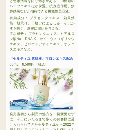
と色素沈着を防ぐ働きがある。10種類の
ハーブエキスほか保湿、抗炎症作用、鎮
静効果などが期待できる機能性美容液。
有効成分： プラセンタエキス 効果効
能：肌荒れ、日焼けによるしみ・そばか
すを防ぐ、皮膚に潤いを与える。
主な成分： プラセンタエキス、ヒアルロ
ン酸Na、DNA-K、セイヨウノコギリソウ
エキス、ビロウドアオイエキス、オノニ
スエキスなど。
『セルティユ 素肌液』マロンエキス配合
60mL 8,580円（税込）
発売当初から製品の処方を一切変更せず
に、今日にいたるまで多くのお客様に受
け入れられてきたセルティユから2022年
満を持してマロンエキス（クリ殻斗エキ