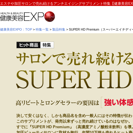
エステや加圧サロンで売れ続けるアンチエイジングサプリメント特集【健康美容EX
健康美容EXPO：TOP
>
特集一覧
>
製品特集
> SUPER HD Premium（スーパーエイチ
高リピートとロングセラーの要因は“強い体感”と“顧客
決して安くはなく、しかも商品名を含め一般人にはその特徴が伝わ
このサプリメントが、発売以来ずっと売れ続けているのはなぜか。
すでに『SUPER HD Premium』（高濃度アミノ酸粉末飲料）
加圧ビューティサロンに取材を敢行、年間10万箱も売れるヒット