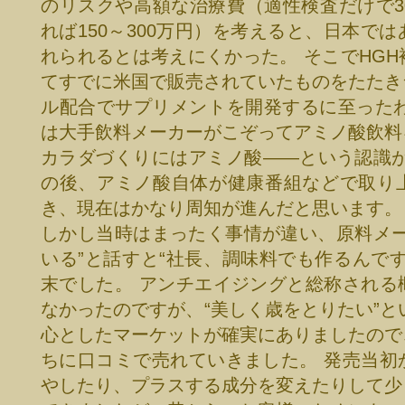
のリスクや高額な治療費（適性検査だけで3
れば150～300万円）を考えると、日本で
れられるとは考えにくかった。 そこでHG
てすでに米国で販売されていたものをたたき
ル配合でサプリメントを開発するに至ったわ
は大手飲料メーカーがこぞってアミノ酸飲料
カラダづくりにはアミノ酸――という認識が
の後、アミノ酸自体が健康番組などで取り
き、現在はかなり周知が進んだと思います。
しかし当時はまったく事情が違い、原料メー
いる”と話すと“社長、調味料でも作るんで
末でした。 アンチエイジングと総称される
なかったのですが、“美しく歳をとりたい”とい
心としたマーケットが確実にありましたので
ちに口コミで売れていきました。 発売当初
やしたり、プラスする成分を変えたりして少