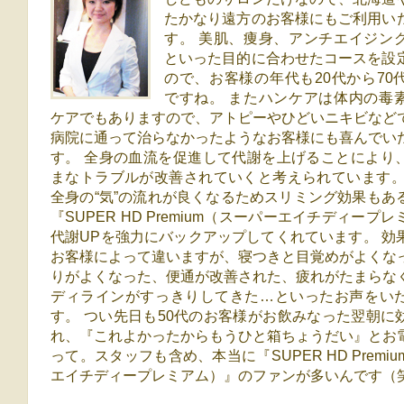
たかなり遠方のお客様にもご利用い
す。 美肌、痩身、アンチエイジン
といった目的に合わせたコースを設
ので、お客様の年代も20代から70
ですね。 またハンケアは体内の毒
ケアでもありますので、アトピーやひどいニキビなど
病院に通って治らなかったようなお客様にも喜んでい
す。 全身の血流を促進して代謝を上げることにより
まなトラブルが改善されていくと考えられています。
全身の“気”の流れが良くなるためスリミング効果もあ
『SUPER HD Premium（スーパーエイチディープ
代謝UPを強力にバックアップしてくれています。 効
お客様によって違いますが、寝つきと目覚めがよくな
りがよくなった、便通が改善された、疲れがたまらな
ディラインがすっきりしてきた…といったお声をい
す。 つい先日も50代のお客様がお飲みなった翌朝に
れ、『これよかったからもうひと箱ちょうだい』とお
って。スタッフも含め、本当に『SUPER HD Premi
エイチディープレミアム）』のファンが多いんです（