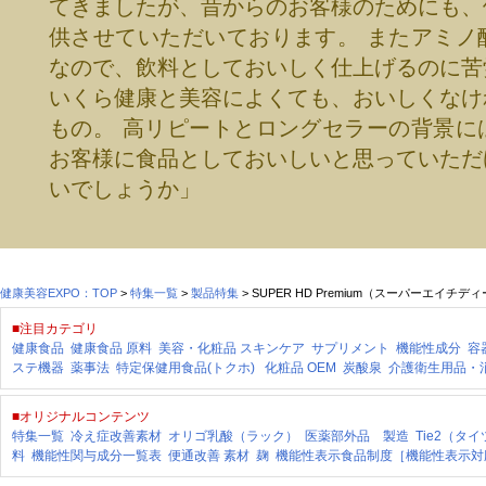
てきましたが、昔からのお客様のためにも、
供させていただいております。 またアミノ
なので、飲料としておいしく仕上げるのに苦
いくら健康と美容によくても、おいしくなけ
もの。 高リピートとロングセラーの背景に
お客様に食品としておいしいと思っていただ
いでしょうか」
健康美容EXPO：TOP
>
特集一覧
>
製品特集
> SUPER HD Premium（スーパーエイチ
■注目カテゴリ
健康食品
健康食品 原料
美容・化粧品
スキンケア
サプリメント
機能性成分
容
ステ機器
薬事法
特定保健用食品(トクホ)
化粧品 OEM
炭酸泉
介護衛生用品・
■オリジナルコンテンツ
特集一覧
冷え症改善素材
オリゴ乳酸（ラック）
医薬部外品 製造
Tie2（タ
料
機能性関与成分一覧表
便通改善 素材
麹
機能性表示食品制度［機能性表示対