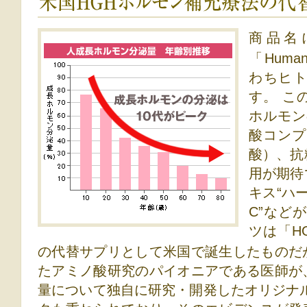
米国HGHホルモン補充医療の代替サプリがそのツール
商品名
「Human
わちヒ
す。 こ
ホルモン
酸コンプ
酸）、抗
用が期待
キス“ハー
C”など
ツは「H
の代替サプリとして米国で誕生したものだ
たアミノ酸研究のパイオニアである医師が
量について独自に研究・開発したオリジナ