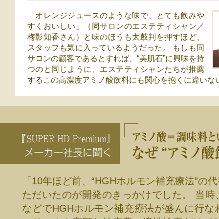
「オレンジジュースのような味で、とても飲みや
すくおいしい」（同サロンのエステティシャン／
梅影知香さん）と味のほうも太鼓判を押すほど、
スタッフも気に入っているようだった。 もしも同
サロンの顧客であるとすれば、“美肌石”に興味を持
つのと同じように、エステティシャンたちが推薦
するこの高濃度アミノ酸飲料にも関心を抱くに違いな
SUPER HD Premium メーカー社長に聞く「アミノ酸といったら調
ノ酸飲料”を開発したか」
「10年ほど前、“HGHホルモン補充療法”の
ただいたのが開発のきっかけでした。 当時
などでHGHホルモン補充療法が盛んに行な