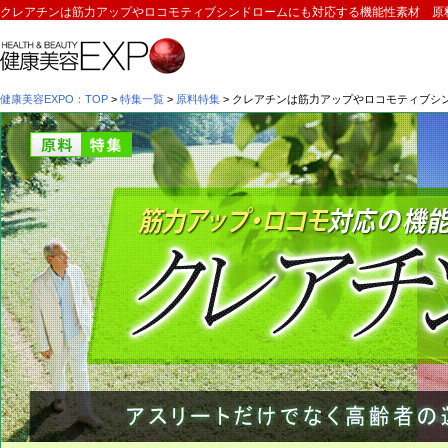
クレアチンは筋力アップやロコモティブシンドロームにも対応する機能性素材 原
健康美容EXPO：TOP
>
特集一覧
>
原料特集
> クレアチンは筋力アップやロコモティブシ
原料特集 情報提供：株式会社ヘルシーナビ/兼松ケミカル株式会社/ユニテックフ
クレアチンは筋力アップやロコモティブシンドローム