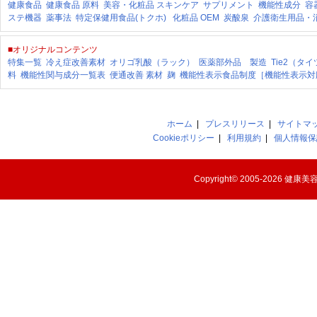
健康食品
健康食品 原料
美容・化粧品
スキンケア
サプリメント
機能性成分
容
ステ機器
薬事法
特定保健用食品(トクホ)
化粧品 OEM
炭酸泉
介護衛生用品・
■オリジナルコンテンツ
特集一覧
冷え症改善素材
オリゴ乳酸（ラック）
医薬部外品 製造
Tie2（タ
料
機能性関与成分一覧表
便通改善 素材
麹
機能性表示食品制度［機能性表示対
ホーム
|
プレスリリース
|
サイトマ
Cookieポリシー
|
利用規約
|
個人情報保
Copyright© 2005-2026
健康美容