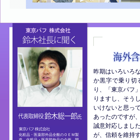
東京パフ株式会社 鈴木総一郎社長に聞く
徹底した品質管理武器
昨期はいろいろ
か黒字で乗り切
り、「東京パフ
りますし、そう
いけないと思っ
あったのですが
代表取締役社長 鈴木総一郎 氏
誠意対応しまし
が、信頼を維持
東京パフ株式会社
化粧品・医薬部外品全般のＯＥＭ製
造。化粧品・医薬部外品の企画、開