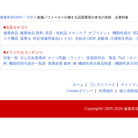
健康美容EXPO：TOP
> 老舗パフメーカーが徹する品質重視の本当の意味 企業特集
■注目カテゴリ
健康食品
健康食品 原料
美容・化粧品
スキンケア
サプリメント
機能性成分
容
ステ機器
薬事法
特定保健用食品(トクホ)
化粧品 OEM
炭酸泉
介護衛生用品・
■オリジナルコンテンツ
特集一覧
冷え症改善素材
オリゴ乳酸（ラック）
医薬部外品 製造
Tie2（タ
料
機能性関与成分一覧表
便通改善 素材
麹
機能性表示食品制度［機能性表示対
ホーム
|
プレスリリース
|
サイトマ
Cookieポリシー
|
利用規約
|
個人情報保
Copyright© 2005-2026
健康美容