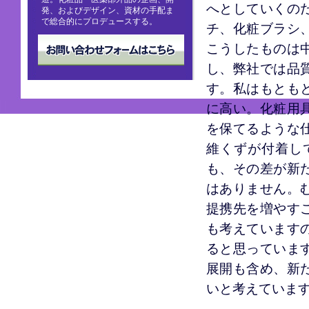
へとしていくの
発、およびデザイン、資材の手配ま
で総合的にプロデュースする。
チ、化粧ブラシ
こうしたものは
し、弊社では品
す。私はもとも
に高い。化粧用
を保てるような
維くずが付着し
も、その差が新
はありません。
提携先を増やす
も考えています
ると思っていま
展開も含め、新
いと考えていま