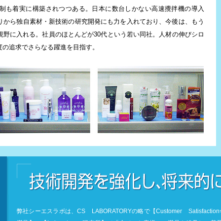
制も着実に構築されつつある。日本に数台しかない高速攪拌機の導入
りから独自素材・新技術の研究開発にも力を入れており、今後は、もう
視野に入れる。社員のほとんどが30代という若い同社。人材の伸びシロ
度の追求でさらなる躍進を目指す。
技術開発を強化し、将来的には独自提案も
弊社シーエスラボは、CS LABORATORYの略で【Customer Satisfactio