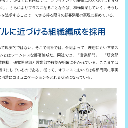
から」。少なくとも同社では、クライアントの要望に応えるのはもちろ
出し、さらによりプラスになることならば、積極提案していく。そうし
ルを追求することで、できる得る限りの顧客満足の実現に努めている。
織編成を採用
あって現実的ではない。そこで同社では、仕組よって、理想に近い営業ス
ムとはシームレスな部署編成だ。同社では、「営業部門」、「研究部
業同様、研究開発部と営業部で役割が明確に分かれている。ここまでは
括りにしているのである。従って、オフィスにおいては各部門間に事実
に円滑にコミュニケーションをとれる状況になっている。