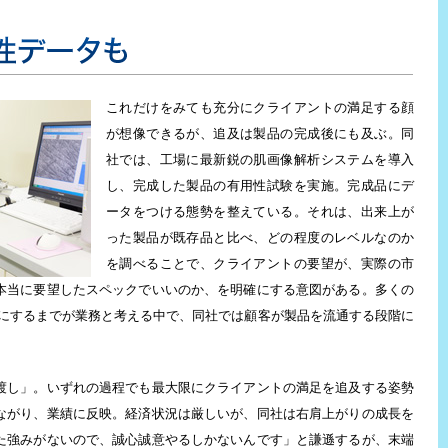
これだけをみても充分にクライアントの満足する顔
が想像できるが、追及は製品の完成後にも及ぶ。同
社では、工場に最新鋭の肌画像解析システムを導入
し、完成した製品の有用性試験を実施。完成品にデ
ータをつける態勢を整えている。それは、出来上が
った製品が既存品と比べ、どの程度のレベルなのか
を調べることで、クライアントの要望が、実際の市
本当に要望したスペックでいいのか、を明確にする意図がある。多くの
形にするまでが業務と考える中で、同社では顧客が製品を流通する段階に
渡し」。いずれの過程でも最大限にクライアントの満足を追及する姿勢
ながり、業績に反映。経済状況は厳しいが、同社は右肩上がりの成長を
た強みがないので、誠心誠意やるしかないんです」と謙遜するが、末端