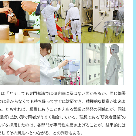
人は「どうしても専門知識では研究陣に及ばない面があるが、同じ部署
では分からなくても持ち帰ってすぐに対応でき、積極的な提案が出来ま
する。ともすれば、反目しあうことさえある営業と開発の関係だが、同社
理想”に近い形で両者がうまく融合している。理想である“研究者営業”の
イル”を採用したのは、各部門が専門性を磨き上げることが、結果的には
そしてその満足へとつながる、との判断もある。