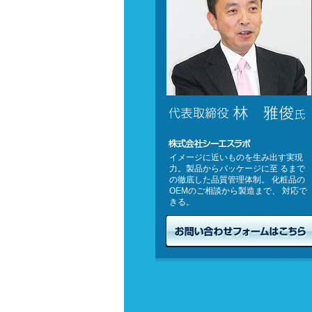
代表取締役社長
林雅俊
氏
株式会社シーエスラボ
イメージに近いものを生み出す実現
力。製品からパッケージに至 るまで
の徹底した品質管理体制。 化粧品の
OEMのご相談から製造まで、 対応で
きる。