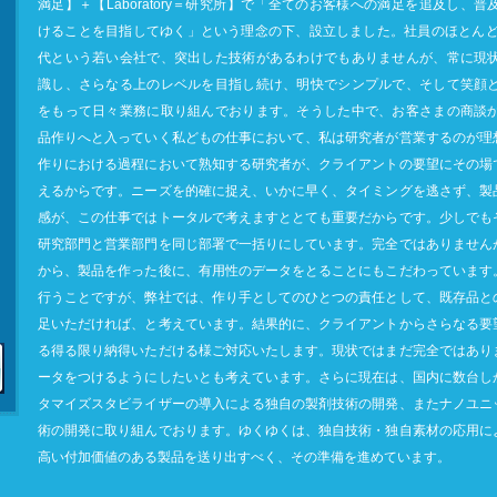
満足】＋【Laboratory＝研究所】で「全てのお客様への満足を追及し、普
けることを目指してゆく」という理念の下、設立しました。社員のほとんど
代という若い会社で、突出した技術があるわけでもありませんが、常に現
識し、さらなる上のレベルを目指し続け、明快でシンプルで、そして笑顔
をもって日々業務に取り組んでおります。そうした中で、お客さまの商談
品作りへと入っていく私どもの仕事において、私は研究者が営業するのが理
作りにおける過程において熟知する研究者が、クライアントの要望にその場
えるからです。ニーズを的確に捉え、いかに早く、タイミングを逃さず、製
感が、この仕事ではトータルで考えますととても重要だからです。少しでも
研究部門と営業部門を同じ部署で一括りにしています。完全ではありません
から、製品を作った後に、有用性のデータをとることにもこだわっています
行うことですが、弊社では、作り手としてのひとつの責任として、既存品と
足いただければ、と考えています。結果的に、クライアントからさらなる要
る得る限り納得いただける様ご対応いたします。現状ではまだ完全ではあり
ータをつけるようにしたいとも考えています。さらに現在は、国内に数台し
タマイズスタビライザーの導入による独自の製剤技術の開発、またナノユニ
術の開発に取り組んでおります。ゆくゆくは、独自技術・独自素材の応用に
高い付加価値のある製品を送り出すべく、その準備を進めています。