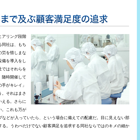
足度の追求
ヒアリング段階
る同社は、もち
の労を惜しまな
設備を導入をし
社ではそれらを
。随時開催して
の手がキレイ」
う。それはまさ
いえる。さらに
い。これも万が
プなどが入っていたら、という場合に備えての配慮だ。目に見えない部
する。うわべだけでない顧客満足を追求する同社ならではのキメの細か