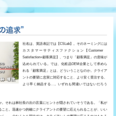
の知識の向上や景気の低迷もあり、市場ではもはや、中途半端な付加価値は意
業績を伸ばしている化粧品OEM企業がある。（株）シーエスラボ（東京都豊
そのものと見事にシンクロしている。
社名は、英語表記では【CSLab】。そのネーミングには
カスタマーサティスファクション【Customer
Satisfaction=顧客満足】、つまり「顧客満足」の意味が
込められている。では、化粧品OEM企業として求めら
れる「顧客満足」とは、どういうことなのか。クライア
ントの要望に忠実に対応すること、より安く受注する、
より早く納品する…。いずれも間違いではないだろう
か。それは林社長の次の言葉にヒントが隠されていそうである。「私が
ること。迅速かつ的確にクライアントの要望に応えられることが、いい