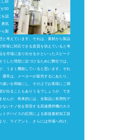
及し続
が30
状を認
と勇気
から製
想と考えています。それは、素材から製品
で即座に対応できる資質を供えていると考
品を市場に送り出せるかといったスピード
そうした理想に近づけるために弊社では、
が、うまく機能していると思います。それ
。通常は、メーカーが販売するにあたり、
の違いを明確にし、その上でお客様にご満
望が出ることもありうるでしょうが、でき
ませんが、将来的には、全製品に有用性デ
かないナノ化を実現する高速攪拌機のカス
ットデバイスの応用による新規素材加工技
より、ライアント、さらには市場へ向け、