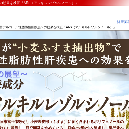
の効果を検証『ARs（アルキルレゾルシノール）』
健康美容
”非アルコール性脂肪性肝疾患への効果を検証『ARs（アルキルレゾルシノール）』
る日東富士製粉が、小麦表皮部（ふすま）に多く含まれるポリフェノールの
Rs）に着目し、研究開発を進めている。 独自の機能性を追求し、製品化へ