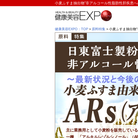
小麦ふすま抽出物”非アルコール性脂肪性肝疾患へ
健康美容EXPO：TOP
>
原料特集
> 小麦ふすま抽出物
主に業務用として小麦粉を販売してい
一種、「アルキルレゾルシノール」（A