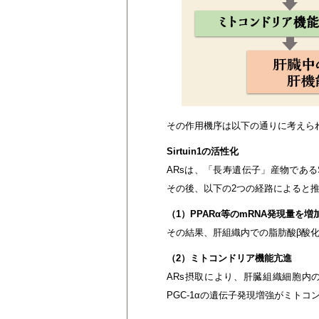
その作用機序は以下の通りに考えら
Sirtuin1の活性化
ARsは、「長寿遺伝子」産物であるS
その後、以下の2つの経路によると
（1）PPARα等のmRNA発現量を増
その結果、肝組織内での脂肪酸β酸
（2）ミトコンドリア機能亢進
ARs摂取により、肝臓組織細胞内
PGC-1αの遺伝子発現増強がミト