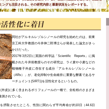
ミングも注目される。その研究内容と最新状況をレポートする。
同社がアルキルレゾルシノールの研究を始めたのは、前東
京工科大学教授の今井伸二郎博士らが発表した論文がきっ
かけだった。
2017年3月2日に英国の科学誌「Scientific Reports」に掲
載された今井前教授らのその研究は、ライ麦や小麦などの
植物種子外皮に存在する成分「アルキルレゾルシノール
（ARs）」が、老化抑制や生命維持に重要な酵素であるサ
ーチュイン１(SIRT1)を活性化するというもの。
すま(外皮)に多く含まれるポリフェノールの一種で、全粒粉のさまざま
推測されている。
を摂取させたところ、性別に関わらず平均寿命が約10日（44.6日