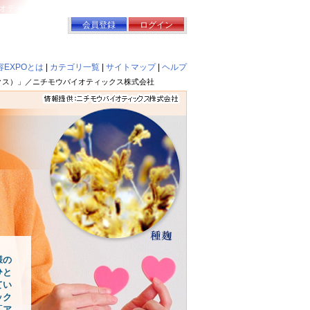
イオティックス株式会社
会員登録
ログイン
EXPOとは
|
カテゴリ一覧
|
サイトマップ
|
ヘルプ
ックス）」／ニチモウバイオティックス株式会社
様の
ひと
てい
ック
「ア