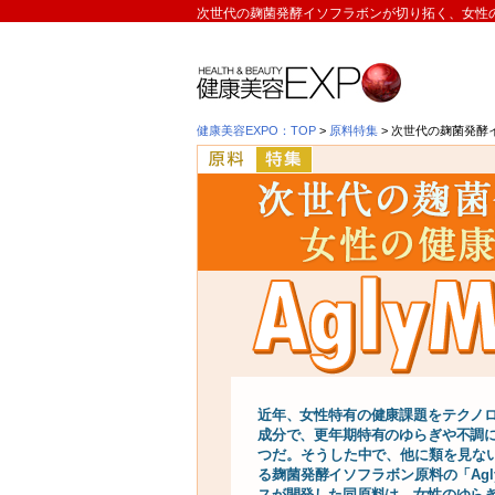
次世代の麹菌発酵イソフラボンが切り拓く、女性の
健康美容EXPO：TOP
>
原料特集
> 次世代の麹菌発酵
近年、女性特有の健康課題をテクノ
成分で、更年期特有のゆらぎや不調
つだ。そうした中で、他に類を見ない
る麹菌発酵イソフラボン原料の「Ag
スが開発した同原料は、女性のゆら