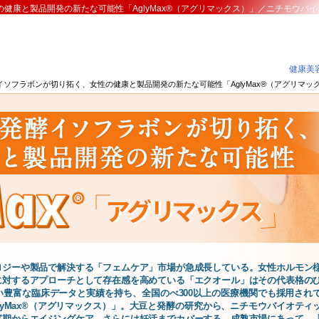
健康と製品開発の新たな可能性「AglyMax®（アグリマックス）」／ニチモウバ
健康美容
イソフラボンが切り拓く、女性の健康と製品開発の新たな可能性「AglyMax®（アグリマ
ロジーや製品で解決する「フェムケア」市場が急成長している。女性ホルモン
に対するアプローチとして存在感を高めている「エクオール」はその代表格の
豊富な臨床データと実績を持ち、全国のべ300以上の医療機関でも採用され
lyMax®（アグリマックス）」。大豆と発酵の研究から、ニチモウバイオティ
ぎ期からエイジングケア、さらには妊活までカバーする。成熟市場にあって、