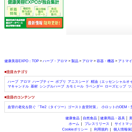
健康美容EXPO：TOP
>
ハーブ・アロマ
>
製品
>
アロマ
>
容器・機器
>
アトマ
■注目カテゴリ
ハーブ
アロマ
ハーブティー
ポプリ
アニスシード
精油（エッセンシャルオ
マキャンドル
基材
シングルハーブ
カモミール
ラベンダー
ローズヒップ
ツ
■注目のコンテンツ
血管の老化を防ぐ「Tie2（タイツー）ゴースト血管対策」
小ロットのOEM
健康食品
│
自然食品
│
健康用品・器具
│
ホーム
|
プレスリリース
|
サイトマ
Cookieポリシー
|
利用規約
|
個人情報保