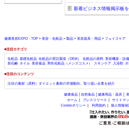
新着ビジネス情報掲示板を
健康美容EXPO：TOP
>
美容・化粧品
>
製品
>
美容器具・用品
>
フェイスケア
■注目カテゴリ
化粧品
基礎化粧品
化粧品の受託製造（OEM）
化粧品の原料
美容機器・設
形石鹸
ネイル
美容食品
男性化粧品（メンズコスメ）
スキンケア
入浴剤
ボ
■注目のコンテンツ
注目の素材（原料）ダイエット素材の市場動向、取り扱い企業を紹介
健康食品
│
自然食品
│
健康用品・器具
│
ホーム
|
プレスリリース
|
サイトマ
Cookieポリシー
|
利用規約
|
個人情報保