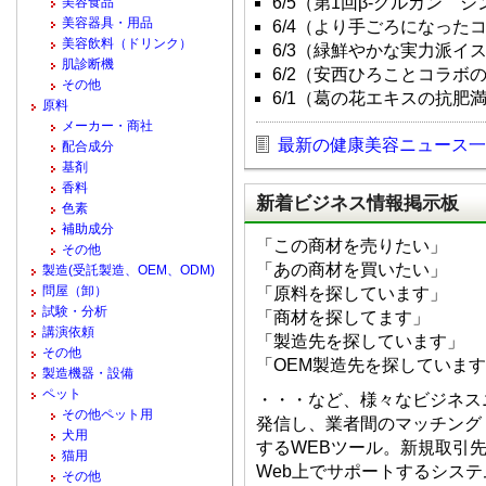
6/5（第1回β-グルカン 
美容食品
美容器具・用品
6/4（より手ごろになった
美容飲料（ドリンク）
6/3（緑鮮やかな実力派イ
肌診断機
6/2（安西ひろことコラボ
その他
6/1（葛の花エキスの抗肥
原料
メーカー・商社
最新の健康美容ニュース一
配合成分
基剤
香料
新着ビジネス情報掲示板
色素
補助成分
「この商材を売りたい」
その他
「あの商材を買いたい」
製造(受託製造、OEM、ODM)
問屋（卸）
「原料を探しています」
試験・分析
「商材を探してます」
講演依頼
「製造先を探しています」
その他
「OEM製造先を探していま
製造機器・設備
ペット
・・・など、様々なビジネス
その他ペット用
発信し、業者間のマッチング
犬用
するWEBツール。新規取引
猫用
Web上でサポートするシス
その他