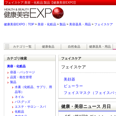
フェイスケア:美容・化粧品:製品【健康美容EXPO】
健康美容EXPO：TOP
>
美容・化粧品
>
製品
>
美容器具・用品
>
フェイスケア
カテゴリ一覧
健康食品
自然食品
健康器具・用品
カテゴリ検索
フェイスケア
美容・化粧品
フェイスケア
容器・パッケージ
品質・衛生管理
美顔器
製品
ビューラー
水素（化粧品、サプリ、用
品等）
フェイスマスク（フェイスパ
ネイル
バスグッズ
健康・美容ニュース 月日
エステ・サロン・スパ
化粧品