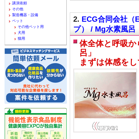
講演依頼
その他
製造機器・設備
2.
ECG合同会社（
ペット
その他ペット用
プ） / Mg水素風呂
犬用
猫用
体全体と呼吸か
呂」
まずは体感をし