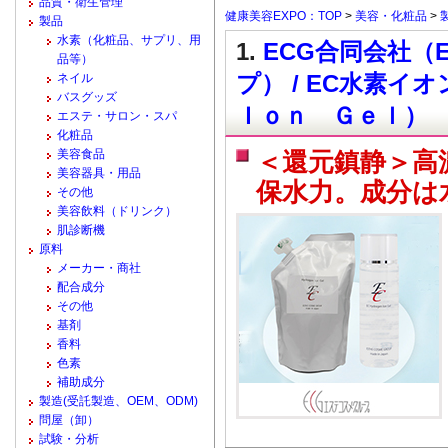
品質・衛生管理
健康美容EXPO：TOP
>
美容・化粧品
>
製品
水素（化粧品、サプリ、用
1.
ECG合同会社（
品等）
プ） / EC水素
ネイル
バスグッズ
Ｉｏｎ Ｇｅｌ）
エステ・サロン・スパ
化粧品
美容食品
＜還元鎮静＞高
美容器具・用品
保水力。成分は
その他
美容飲料（ドリンク）
肌診断機
原料
メーカー・商社
配合成分
その他
基剤
香料
色素
補助成分
製造(受託製造、OEM、ODM)
問屋（卸）
試験・分析