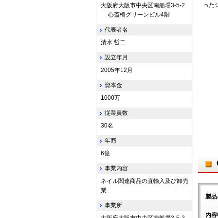
った
大阪府大阪市中央区南船場3-5-2
心斎橋グリーンビル4階
代表者名
清水 哲二
設立年月
2005年12月
資本金
1000万
従業員数
30名
年商
6億
事業内容
ネイル関連商品の直輸入及び卸売
業
製品
事業所
内容