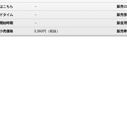
はこちら
－
販売ロ
ドタイム
－
販売形
開始時期
－
販促用
小売価格
3,360円（税抜）
販売希