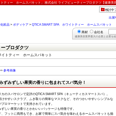
 ホワイトティー ホームスパキット」:株式会社 ライフビューティープロダクツ【健康美容
検討中
出展
>
化粧品
>
ボディケア
>
QTICA SMART SPA ホワイトティー ホームスパキット
商材
会社名
健康美容業界最大の企業と企業を結
ィープロダクツ
A ホワイトティー ホームスパキット
>>
参考画像
みずみずしい果実の香りに包まれてスパ気分！
カのスパサロンで定評のQTICA SMART SPA（キューティカスマートスパ）。
溶けやすいスクラブ、ふき取りの簡単なマスクなど、そのつかいやすいシンプルな
がプロマーケットで支持されています。
みずしい果実の香りとかわいいパッケージも特徴です。
ド、フットに両用もでき、お家で簡単にスパ気分を味わえるホームスパキットも揃