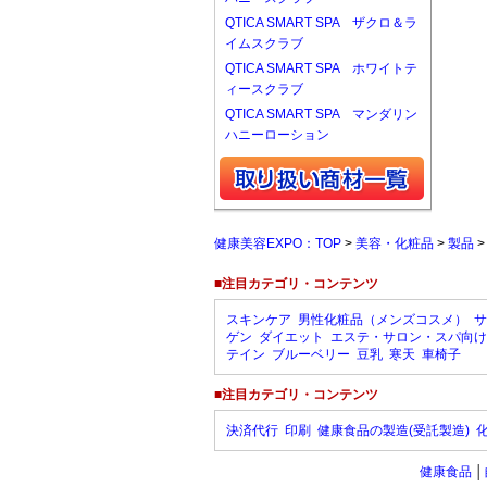
QTICA SMART SPA ザクロ＆ラ
イムスクラブ
QTICA SMART SPA ホワイトテ
ィースクラブ
QTICA SMART SPA マンダリン
ハニーローション
健康美容EXPO：TOP
>
美容・化粧品
>
製品
■注目カテゴリ・コンテンツ
スキンケア
男性化粧品（メンズコスメ）
サ
ゲン
ダイエット
エステ・サロン・スパ向け
テイン
ブルーベリー
豆乳
寒天
車椅子
■注目カテゴリ・コンテンツ
決済代行
印刷
健康食品の製造(受託製造)
健康食品
│