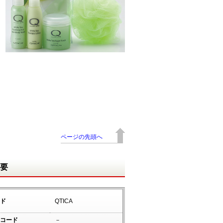
ページの先頭へ
概要
ド
QTICA
コード
－