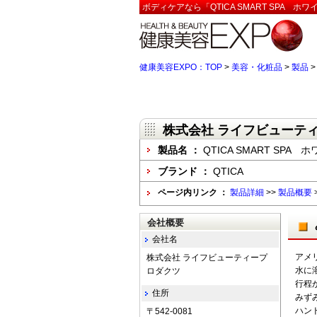
ボディケアなら「QTICA SMART SPA
健康美容EXPO：TOP
>
美容・化粧品
>
製品
株式会社 ライフビューテ
製品名 ：
QTICA SMART SP
ブランド ：
QTICA
ページ内リンク ：
製品詳細
>>
製品概要
会社概要
会社名
アメリ
株式会社 ライフビューティープ
水に
ロダクツ
行程
住所
みず
ハン
〒542-0081