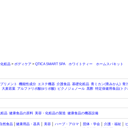
>
化粧品
>
ボディケア
>
QTICA SMART SPA ホワイトティー ホームスパキット
プリメント
機能性成分
エステ機器
介護食品
基礎化粧品
青ミカン(青みかん)
青汁
大麦若葉
アルファリポ酸(αリポ酸)
ピクノジェノール
黒酢
特定保健用食品(トク
化粧品
健康食品の原料
美容・化粧品の製造
健康食品の機器設備
自然食品
│
健康用品・器具
│
美容
│
ハーブ・アロマ
│
団体・学会
│
介護・福祉
│