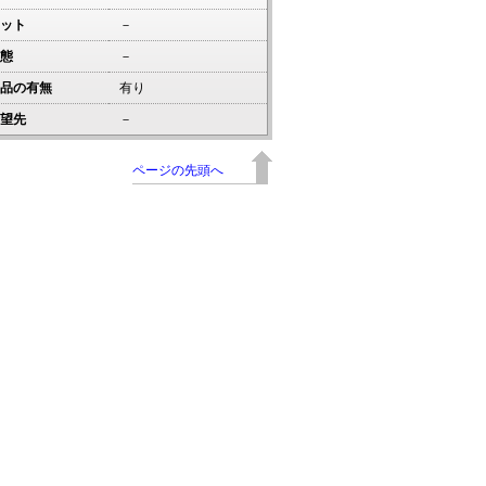
ット
－
態
－
品の有無
有り
望先
－
ページの先頭へ