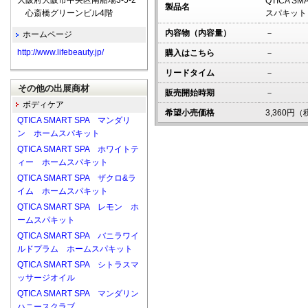
大阪府大阪市中央区南船場3-5-2
QTICA 
製品名
心斎橋グリーンビル4階
スパキット
内容物（内容量）
－
ホームページ
http://www.lifebeauty.jp/
購入はこちら
－
リードタイム
－
その他の出展商材
販売開始時期
－
ボディケア
希望小売価格
3,360円
QTICA SMART SPA マンダリ
ン ホームスパキット
QTICA SMART SPA ホワイトテ
ィー ホームスパキット
QTICA SMART SPA ザクロ&ラ
イム ホームスパキット
QTICA SMART SPA レモン ホ
ームスパキット
QTICA SMART SPA バニラワイ
ルドプラム ホームスパキット
QTICA SMART SPA シトラスマ
ッサージオイル
QTICA SMART SPA マンダリン
ハニースクラブ