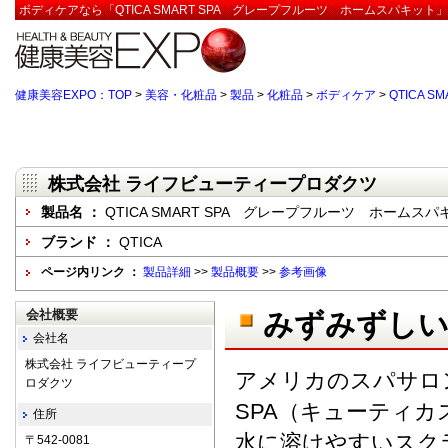
ボディケアなら「QTICA SMART SPA グレープフルーツ ホームスパキッ
健康美容EXPO：TOP
>
美容・化粧品
>
製品
>
化粧品
>
ボディケア
>
QTICA 
株式会社 ライフビューティープロダクツ
製品名 ：
QTICA SMART SPA グレープフルーツ ホームスパ
ブランド ：
QTICA
ページ内リンク ：
製品詳細
>>
製品概要
>>
参考画像
会社概要
みずみずしい
会社名
株式会社 ライフビューティープ
アメリカのスパサロンで
ロダクツ
SPA（キューティカ
住所
水に溶けやすいスク
〒542-0081