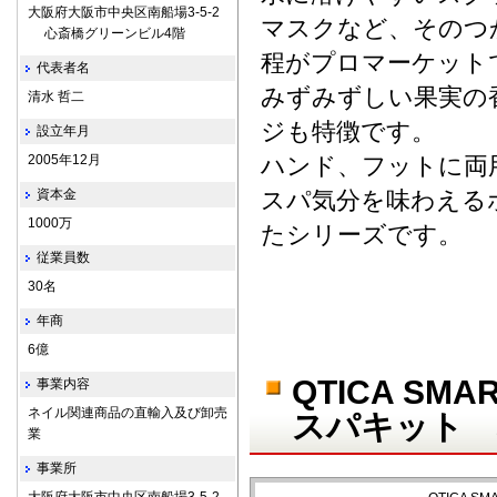
大阪府大阪市中央区南船場3-5-2
マスクなど、そのつ
心斎橋グリーンビル4階
程がプロマーケット
代表者名
みずみずしい果実の
清水 哲二
ジも特徴です。
設立年月
2005年12月
ハンド、フットに両
資本金
スパ気分を味わえる
1000万
たシリーズです。
従業員数
30名
年商
6億
QTICA S
事業内容
ネイル関連商品の直輸入及び卸売
スパキット 
業
事業所