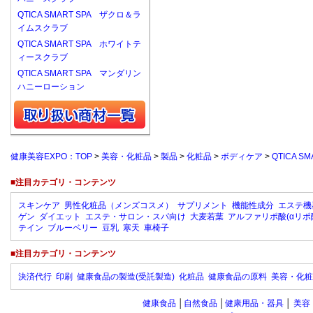
QTICA SMART SPA ザクロ＆ラ
イムスクラブ
QTICA SMART SPA ホワイトテ
ィースクラブ
QTICA SMART SPA マンダリン
ハニーローション
健康美容EXPO：TOP
>
美容・化粧品
>
製品
>
化粧品
>
ボディケア
>
QTICA 
■注目カテゴリ・コンテンツ
スキンケア
男性化粧品（メンズコスメ）
サプリメント
機能性成分
エステ機
ゲン
ダイエット
エステ・サロン・スパ向け
大麦若葉
アルファリポ酸(αリポ
テイン
ブルーベリー
豆乳
寒天
車椅子
■注目カテゴリ・コンテンツ
決済代行
印刷
健康食品の製造(受託製造)
化粧品
健康食品の原料
美容・化粧
健康食品
│
自然食品
│
健康用品・器具
│
美容