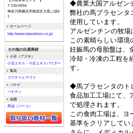
【大黒青果センター】
◆農業大国アルゼン
〒230-0054
弊社の馬プラセンタ
神奈川県横浜市鶴見区大黒ふ頭6-
7
使用しています。
ホームページ
アルゼンチンの牧場
http://www.naturalhero.co.jp/
この素晴らしい環境
妊娠馬の母胎盤は、
その他の出展商材
小豆（アズキ）
冷却・冷凍の工程を
小豆エキス・小豆エキスパウダー
す。
菊花
コウテイヒマワリ
◆馬プラセンタのト
バナナ
バナチン
食品加工工場にて、
油脂
で処理されます。
馬油（バーユ）
この食肉工場は、ヨ
基準をクリアしてい
さらに、メディカル