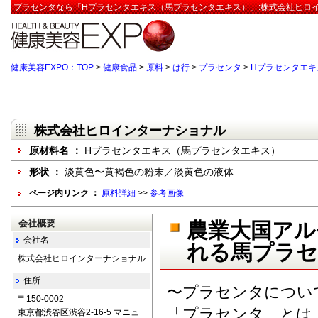
プラセンタなら「Hプラセンタエキス（馬プラセンタエキス）」:株式会社ヒロイ
健康美容EXPO：TOP
>
健康食品
>
原料
>
は行
>
プラセンタ
>
Hプラセンタエキ
株式会社ヒロインターナショナル
原材料名 ：
Hプラセンタエキス（馬プラセンタエキス）
形状 ：
淡黄色〜黄褐色の粉末／淡黄色の液体
ページ内リンク ：
原料詳細
>>
参考画像
会社概要
農業大国アル
会社名
れる馬プラ
株式会社ヒロインターナショナル
住所
〜プラセンタについ
〒150-0002
「プラセンタ」とは
東京都渋谷区渋谷2-16-5 マニュ