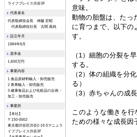
ライフプレイス渋谷3F
意味。
代表者名
動物の胎盤は、たっ
代表取締役会長 神藤 宏昭
に育つまで、以下の
代表取締役社長 古関 真純
す。
設立年月
1984年8月
資本金
（1）細胞の分裂を
1,600万円
する。
事業内容
（2）体の組織を分
1.食品原材料輸入・卸売販売
る）
2.青果輸入・卸売販売
3.健康食品および化粧品の企画・
（3）赤ちゃんの成
加工・卸売販売
事業所
このような働きを行
【本社】
〒150-0002
ための様々な成長因
東京都渋谷区渋谷2-16-5マニュラ
イフプレイス渋谷3F