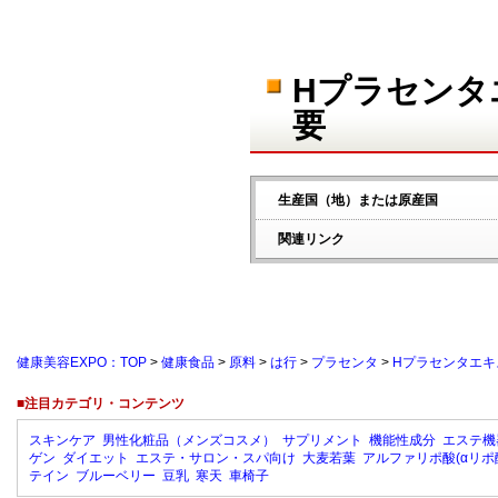
Hプラセンタ
要
生産国（地）または原産国
関連リンク
健康美容EXPO：TOP
>
健康食品
>
原料
>
は行
>
プラセンタ
>
Hプラセンタエキ
■注目カテゴリ・コンテンツ
スキンケア
男性化粧品（メンズコスメ）
サプリメント
機能性成分
エステ機
ゲン
ダイエット
エステ・サロン・スパ向け
大麦若葉
アルファリポ酸(αリポ
テイン
ブルーベリー
豆乳
寒天
車椅子