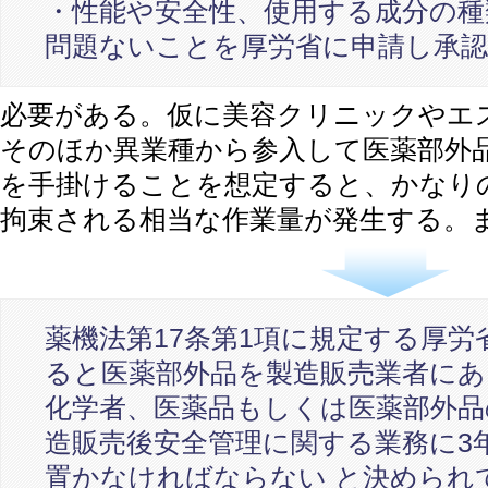
・性能や安全性、使用する成分の種
問題ないことを厚労省に申請し承
必要がある。仮に美容クリニックやエ
そのほか異業種から参入して医薬部外
を手掛けることを想定すると、かなり
拘束される相当な作業量が発生する。
薬機法第17条第1項に規定する厚
ると医薬部外品を製造販売業者にあ
化学者、医薬品もしくは医薬部外品
造販売後安全管理に関する業務に3
置かなければならない と決められ