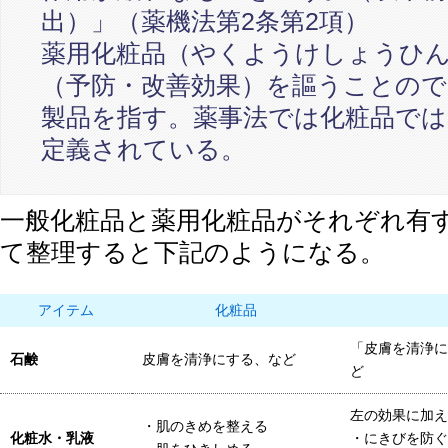
出）」（薬機法第2条第2項）
薬用化粧品（やくようけしょうひ
（予防・改善効果）を謳うことので
製品を指す。薬事法では化粧品では
定義されている。
一般化粧品と薬用化粧品がそれぞれ有
て整理すると下記のようになる。
アイテム
化粧品
「皮膚を清浄に
石鹸
皮膚を清浄にする、など
ど
左の効果に加え
・肌のきめを整える
化粧水・乳液
・にきびを防ぐ