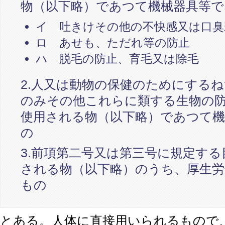
物（以下略）であつて機械器具等
イ 吐きけその他の不快感又は口臭
ロ あせも、ただれ等の防止
ハ 脱毛の防止、育毛又は除毛
2.人又は動物の保健のためにする
のみその他これらに類する生物の
使用される物（以下略）であつて
の
3.前項第二号又は第三号に規定す
される物（以下略）のうち、厚生労
もの
とある。人体に直接用いられるもので