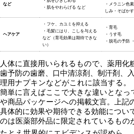
・肌をひきしめる
など
・メラニン色素
・肌をやわらげる など
しみ・そばかす
・フケ、カユミを抑える
・育毛
・毛髪にはり、こしを与える
ヘアケア
・うす毛
など（育毛効果は期待できな
・脱毛の予防 
い）
人体に直接用いられるもので、薬用化
歯予防の歯磨、口中清涼剤、制汗剤、
理用ナプキンなどがこれに該当する。
簡単に言えばここで大きな違いとなっ
や商品パッケージへの掲載文言。上記
具体的に効果や期待できる効能につい
のは医薬部外品に限定されているもの
たとえ世界的にエビデンスが認めら