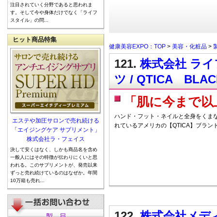
注目されていく分野であると思われま
す。そして今や身体だけでなく「ライフ
スタイル」の問...
ヒット商品特集
健康美容EXPO：TOP
>
美容・化粧品
>
121.
株式会社 ラ
ツ / QTICA BLA
「肌に今まで以
ハンド・フット・ネイルと全身をくま
エステや加圧サロンで売れ続ける
れているアメリカの【QTICA】ブラン
「エイジングケア サプリメント」
株式会社ラ・フェイス
決して安くはなく、しかも商品名を含め
一般人にはその特徴が伝わりにくいと思
われる。このサプリメントが、発売以来
ずっと売れ続けているのはなぜか。年間
10万箱も売れ...
122.
株式会社メデ