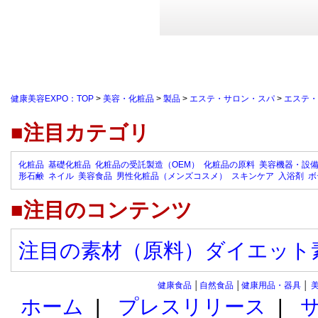
健康美容EXPO：TOP
>
美容・化粧品
>
製品
>
エステ・サロン・スパ
>
エステ・
■注目カテゴリ
化粧品
基礎化粧品
化粧品の受託製造（OEM）
化粧品の原料
美容機器・設
形石鹸
ネイル
美容食品
男性化粧品（メンズコスメ）
スキンケア
入浴剤
ボ
■注目のコンテンツ
注目の素材（原料）ダイエット
健康食品
│
自然食品
│
健康用品・器具
│
ホーム
|
プレスリリース
|