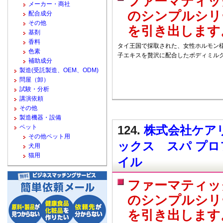
ファーマティッ
メーカー・商社
のシンプルシリ
配合成分
その他
を引き出します
基剤
香料
タイ王国で採取された、女性ホルモン
色素
子エキスを贅沢に配合したボディミルク
補助成分
製造(受託製造、OEM、ODM)
問屋（卸）
試験・分析
講演依頼
その他
製造機器・設備
ペット
124.
株式会社ケアリ
その他ペット用
ックス スパ プ
犬用
猫用
イル
ファーマティッ
のシンプルシリ
を引き出します