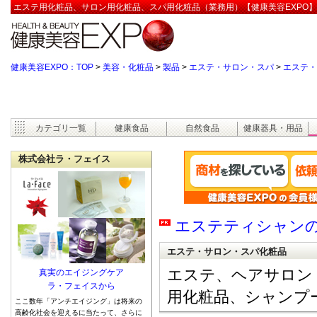
エステ用化粧品、サロン用化粧品、スパ用化粧品（業務用）【健康美容EXPO】
健康美容EXPO：TOP
>
美容・化粧品
>
製品
>
エステ・サロン・スパ
>
エステ・
カテゴリ一覧
健康食品
自然食品
健康器具・用品
株式会社ラ・フェイス
エステティシャン
エステ・サロン・スパ化粧品
エステ、ヘアサロン
真実のエイジングケア
ラ・フェイスから
用化粧品、シャンプ
ここ数年「アンチエイジング」は将来の
高齢化社会を迎えるに当たって、さらに