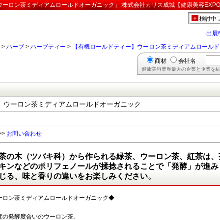
ーロン茶ミディアムロールドオーガニック」:株式会社カリス成城【健康美容EXP
検討中
出展
>
ハーブ
>
ハーブティー
>
【有機ロールドティー】ウーロン茶ミディアムロールド
商材
会社名
健康美容業界最大の企業と企業を結
】ウーロン茶ミディアムロールドオーガニック
>>
お問い合わせ
茶の木（ツバキ科）から作られる緑茶、ウーロン茶、紅茶は、
キンなどのポリフェノールが揉捻されることで「発酵」が進み
じる、味と香りの違いをお楽しみください。
ーロン茶ミディアムロールドオーガニック◆
度の発酵度合いのウーロン茶。