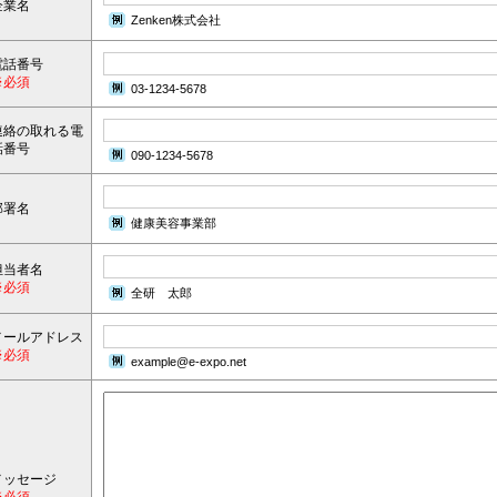
企業名
Zenken株式会社
電話番号
※必須
03-1234-5678
連絡の取れる電
話番号
090-1234-5678
部署名
健康美容事業部
担当者名
※必須
全研 太郎
メールアドレス
※必須
example@e-expo.net
メッセージ