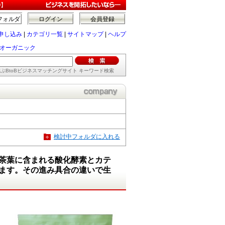
O】
フォルダ
ログイン
会員登録
申し込み
|
カテゴリ一覧
|
サイトマップ
|
ヘルプ
オーガニック
ぶBtoBビジネスマッチングサイト キーワード検索
検討中フォルダに入れる
茶葉に含まれる酸化酵素とカテ
ます。その進み具合の違いで生