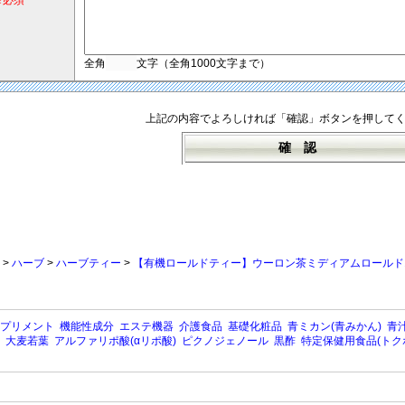
※必須
全角
文字（全角1000文字まで）
上記の内容でよろしければ「確認」ボタンを押して
>
ハーブ
>
ハーブティー
>
【有機ロールドティー】ウーロン茶ミディアムロールド
プリメント
機能性成分
エステ機器
介護食品
基礎化粧品
青ミカン(青みかん)
青汁
大麦若葉
アルファリポ酸(αリポ酸)
ピクノジェノール
黒酢
特定保健用食品(トク