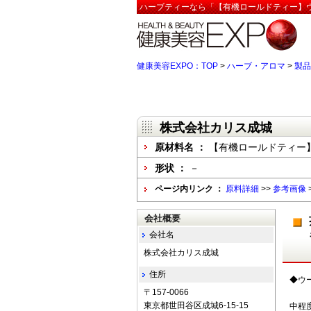
ハーブティーなら「【有機ロールドティー】ウ
健康美容EXPO：TOP
>
ハーブ・アロマ
>
製品
株式会社カリス成城
原材料名 ：
【有機ロールドティー
形状 ：
－
ページ内リンク ：
原料詳細
>>
参考画像
会社概要
会社名
株式会社カリス成城
住所
◆ウ
〒157-0066
東京都世田谷区成城6-15-15
中程