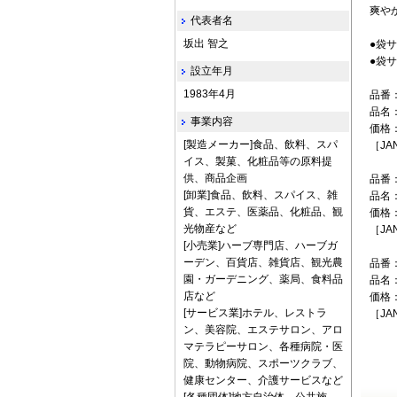
爽や
代表者名
坂出 智之
●袋サ
●袋サ
設立年月
1983年4月
品番：
品名
事業内容
価格
[製造メーカー]食品、飲料、スパ
［JA
イス、製菓、化粧品等の原料提
供、商品企画
品番：
[卸業]食品、飲料、スパイス、雑
品名
貨、エステ、医薬品、化粧品、観
価格：
光物産など
［JA
[小売業]ハーブ専門店、ハーブガ
ーデン、百貨店、雑貨店、観光農
品番：
園・ガーデニング、薬局、食料品
品名
店など
価格：
[サービス業]ホテル、レストラ
［JA
ン、美容院、エステサロン、アロ
マテラピーサロン、各種病院・医
院、動物病院、スポーツクラブ、
健康センター、介護サービスなど