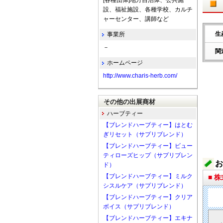
[各種団体]地方自治体、公共施
設、福祉施設、各種学校、カルチ
ャーセンター、講師など
生
事業所
－
関
ホームページ
http://www.charis-herb.com/
その他の出展商材
ハーブティー
【ブレンドハーブティー】はとむ
ぎリセット（サプリブレンド）
【ブレンドハーブティー】ビュー
ティローズヒップ（サプリブレン
お
ド）
【ブレンドハーブティー】ミルク
■ 
シスルケア（サプリブレンド）
【ブレンドハーブティー】クリア
ボイス（サプリブレンド）
【ブレンドハーブティー】エキナ