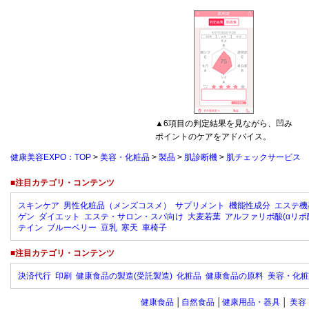
▲6項目の判定結果を見ながら、凹み
ポイントのケアをアドバイス。
健康美容EXPO：TOP
>
美容・化粧品
>
製品
>
肌診断機
>
肌チェックサービス ha
■注目カテゴリ・コンテンツ
スキンケア
男性化粧品（メンズコスメ）
サプリメント
機能性成分
エステ機
ゲン
ダイエット
エステ・サロン・スパ向け
大麦若葉
アルファリポ酸(αリポ
テイン
ブルーベリー
豆乳
寒天
車椅子
■注目カテゴリ・コンテンツ
決済代行
印刷
健康食品の製造(受託製造)
化粧品
健康食品の原料
美容・化粧
健康食品
│
自然食品
│
健康用品・器具
│
美容