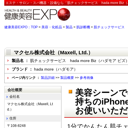
エステ・サロン・スパ機器・設備なら「肌チェックサービス hada more Biz（ハダ
健康美容EXPO：TOP
>
美容・化粧品
>
製品
>
肌診断機
>
肌チェックサービス ha
マクセル株式会社（Maxell, Ltd.）
製品名 ：
肌チェックサービス hada more Biz（ハダモア ビズ
ブランド ：
hada more（ハダモア）
ページ内リンク ：
製品詳細
>>
製品概要
>>
参考画像
会社概要
美容シーンで
会社名
持ちのiPho
マクセル株式会社（Maxell, Lt
お使いいた
d.）
住所
1分でかんたん肌チ
〒108-8248