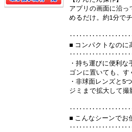
アプリの画面に沿っ
めるだけ。約1分で
‥‥‥‥‥‥‥‥‥
■ コンパクトなのに
‥‥‥‥‥‥‥‥‥
・持ち運びに便利な
ゴンに置いても、す
・非球面レンズと5
ジミまで拡大して撮
‥‥‥‥‥‥‥‥‥
■ こんなシーンで
‥‥‥‥‥‥‥‥‥