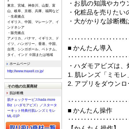
1
・お肌の知識やカウ
東京、宮城、神奈川、山梨、富
・化粧品を売りたいの
山、岐阜、京都、兵庫、福岡など
・生産拠点
・大がかりな診断機
イギリス、中国、マレーシア、イ
ンドネシア
・販売拠点
‥‥‥‥‥‥‥‥‥
アメリカ、パナマ、イギリス、ド
イツ、ハンガリー、香港、中国、
■ かんたん導入
台湾、シンガポール、ベトナム、
タイ、インド ※国または地域
‥‥‥‥‥‥‥‥‥
ホームページ
・ハダモアビズは、
http://www.maxell.co.jp/
1. 肌レンズ「ミモ
2. アプリをダウン
その他の出展商材
肌診断機
肌チェックサービスhada more
‥‥‥‥‥‥‥‥‥
Biz（ハダモアビズ）／スタータ
■ かんたん操作
ーキット特典付肌レンズミモレ
ML-01P
‥‥‥‥‥‥‥‥‥
【かんたん操作】