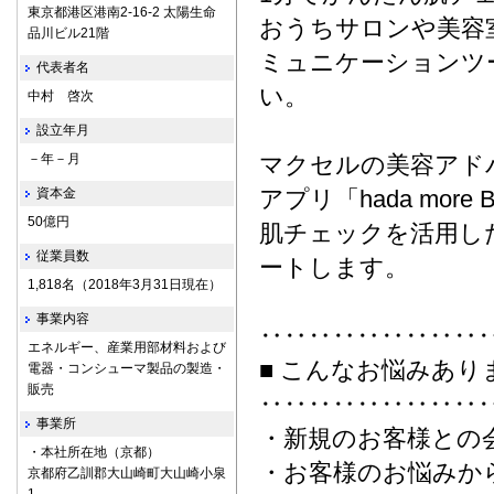
東京都港区港南2-16-2 太陽生命
おうちサロンや美容
品川ビル21階
ミュニケーションツ
代表者名
い。
中村 啓次
設立年月
－年－月
マクセルの美容アド
資本金
アプリ「hada more
50億円
肌チェックを活用し
従業員数
ートします。
1,818名（2018年3月31日現在）
事業内容
‥‥‥‥‥‥‥‥‥
エネルギー、産業用部材料および
■ こんなお悩みあり
電器・コンシューマ製品の製造・
販売
‥‥‥‥‥‥‥‥‥
事業所
・新規のお客様との会
・本社所在地（京都）
・お客様のお悩みか
京都府乙訓郡大山崎町大山崎小泉