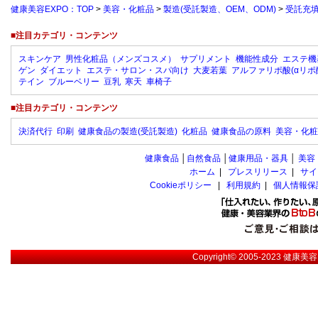
健康美容EXPO：TOP
>
美容・化粧品
>
製造(受託製造、OEM、ODM)
>
受託充
■注目カテゴリ・コンテンツ
スキンケア
男性化粧品（メンズコスメ）
サプリメント
機能性成分
エステ機
ゲン
ダイエット
エステ・サロン・スパ向け
大麦若葉
アルファリポ酸(αリポ
テイン
ブルーベリー
豆乳
寒天
車椅子
■注目カテゴリ・コンテンツ
決済代行
印刷
健康食品の製造(受託製造)
化粧品
健康食品の原料
美容・化粧
健康食品
│
自然食品
│
健康用品・器具
│
美容
ホーム
|
プレスリリース
|
サイ
Cookieポリシー
|
利用規約
|
個人情報保
Copyright© 2005-2023
健康美容