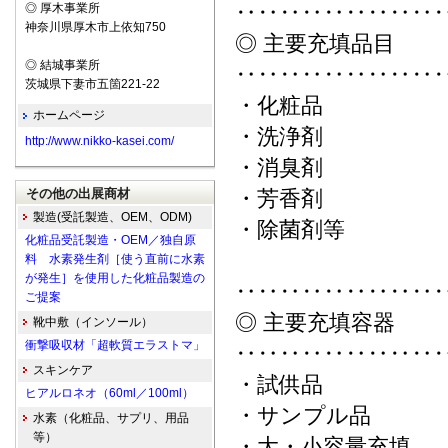
‥‥‥‥‥‥‥‥‥
◎ 厚木事業所
神奈川県厚木市上依知750
◎ 主要充填品目
◎ 結城事業所
‥‥‥‥‥‥‥‥‥
茨城県下妻市五箇221-22
・化粧品
ホームページ
・洗浄剤
http://www.nikko-kasei.com/
・消臭剤
その他の出展商材
・芳香剤
製造(受託製造、OEM、ODM)
・除菌剤等
化粧品受託製造・OEM／独自原
料 水素発生剤［使う直前に水素
が発生］を使用した化粧品製造の
‥‥‥‥‥‥‥‥‥
ご提案
◎ 主要充填容器
靴中敷（インソール）
衝撃吸収材「超軟質エラストマ」
‥‥‥‥‥‥‥‥‥
スキンケア
・試供品
ヒアルロネオ（60ml／100ml）
・サンプル品
水素（化粧品、サプリ、用品
等）
・大・小容量充填