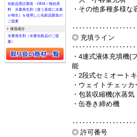
化粧品受託製造・OEM／独自原
・その他多種多様な
料 水素発生剤［使う直前に水素
が発生］を使用した化粧品製造の
ご提案
‥‥‥‥‥‥‥‥‥
保湿成分
水素発生剤（水素化粧品のご提
◎ 充填ライン
案）
‥‥‥‥‥‥‥‥‥
・4連式液体充填機(フ
能
・2段式セミオート
・ウェイトチェッカー
・包装収縮機(水蒸気
・缶巻き締め機
‥‥‥‥‥‥‥‥‥
◎ 許可番号