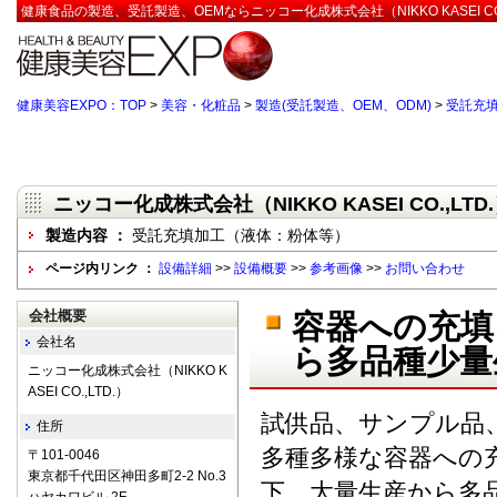
健康食品の製造、受託製造、OEMならニッコー化成株式会社（NIKKO KASEI CO.
健康美容EXPO：TOP
>
美容・化粧品
>
製造(受託製造、OEM、ODM)
>
受託充
ニッコー化成株式会社（NIKKO KASEI CO.,LTD
製造内容 ：
受託充填加工（液体：粉体等）
ページ内リンク ：
設備詳細
>>
設備概要
>>
参考画像
>>
お問い合わせ
会社概要
容器への充填
会社名
ら多品種少量
ニッコー化成株式会社（NIKKO K
ASEI CO.,LTD.）
試供品、サンプル品
住所
多種多様な容器への
〒101-0046
東京都千代田区神田多町2-2 No.3
下、大量生産から多