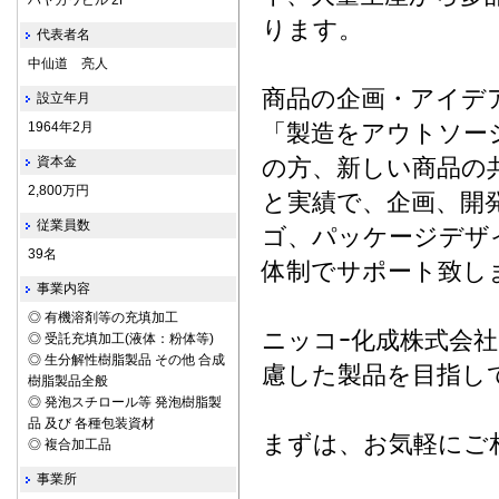
ハヤカワビル 2F
ります。
代表者名
中仙道 亮人
商品の企画・アイデ
設立年月
1964年2月
「製造をアウトソー
資本金
の方、新しい商品の
2,800万円
と実績で、企画、開
従業員数
ゴ、パッケージデザ
39名
体制でサポート致し
事業内容
◎ 有機溶剤等の充填加工
ニッコｰ化成株式会
◎ 受託充填加工(液体：粉体等)
◎ 生分解性樹脂製品 その他 合成
慮した製品を目指し
樹脂製品全般
◎ 発泡スチロール等 発泡樹脂製
品 及び 各種包装資材
まずは、お気軽にご
◎ 複合加工品
事業所