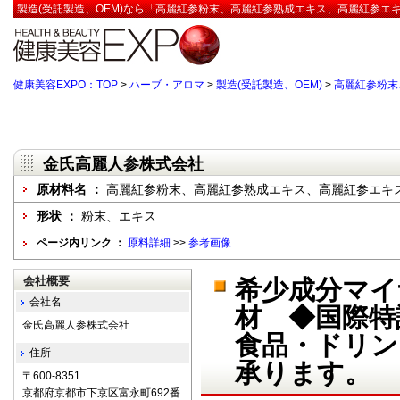
製造(受託製造、OEM)なら「高麗紅参粉末、高麗紅参熟成エキス、高麗紅参エキ
健康美容EXPO：TOP
>
ハーブ・アロマ
>
製造(受託製造、OEM)
>
高麗紅参粉末
金氏高麗人参株式会社
原材料名 ：
高麗紅参粉末、高麗紅参熟成エキス、高麗紅参エキ
形状 ：
粉末、エキス
ページ内リンク ：
原料詳細
>>
参考画像
会社概要
希少成分マイ
会社名
材 ◆国際特
金氏高麗人参株式会社
食品・ドリン
住所
承ります。
〒600-8351
京都府京都市下京区富永町692番