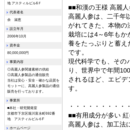
地 アスティルビル6Ｆ
■■和漢の王様 高麗人
代表者名
高麗人参は、二千年
余 淑恵
がれてきた、本物の
設立年月
栽培には4～6年も
2006年10月
養をたっぷりと蓄え
資本金
です。
80,000,000円
現代科学でも、その
事業内容
り、世界中で年間10
◎高麗人参関連素材の供給
◎高麗人参製品の通信販売
されるほど、エビデ
当社は安心・安全・確かな品質を
モットーに、高麗人参製品の通信
す。
販売を行っております。
事業所
・・・・・・・・・
■本社・研究開発室
京都市下京区堀川富永町692番
■■有用成分が多い 紅
地 アスティルビル６F
高麗人参は、加工法
ホームページ