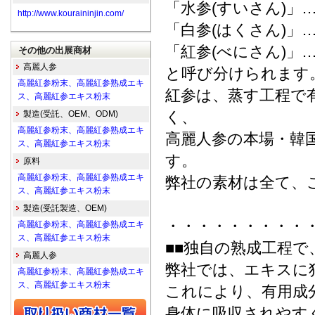
「水参(すいさん)」
http://www.kouraininjin.com/
「白参(はくさん)」
「紅参(べにさん)
その他の出展商材
高麗人参
と呼び分けられます
高麗紅参粉末、高麗紅参熟成エキ
紅参は、蒸す工程で
ス、高麗紅参エキス粉末
く、
製造(受託、OEM、ODM)
高麗紅参粉末、高麗紅参熟成エキ
高麗人参の本場・韓
ス、高麗紅参エキス粉末
す。
原料
高麗紅参粉末、高麗紅参熟成エキ
弊社の素材は全て、
ス、高麗紅参エキス粉末
製造(受託製造、OEM)
・・・・・・・・・
高麗紅参粉末、高麗紅参熟成エキ
ス、高麗紅参エキス粉末
■■独自の熟成工程で
高麗人参
弊社では、エキスに
高麗紅参粉末、高麗紅参熟成エキ
ス、高麗紅参エキス粉末
これにより、有用成
身体に吸収されやす