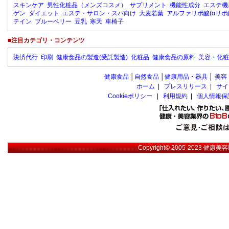
スキンケア
男性化粧品（メンズコスメ）
サプリメント
機能性成分
エステ機
ゲン
ダイエット
エステ・サロン・スパ向け
大麦若葉
アルファリポ酸(αリポ
テイン
ブルーベリー
豆乳
寒天
車椅子
■注目カテゴリ・コンテンツ
決済代行
印刷
健康食品の製造(受託製造)
化粧品
健康食品の原料
美容・化粧
健康食品
│
自然食品
│
健康用品・器具
│
美容
ホーム
|
プレスリリース
|
サイ
Cookieポリシー
|
利用規約
|
個人情報保
Copyright© 2005-2023
健康美容