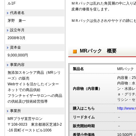
ル1F
ＭＲパックは乱れた角質層の中に入り
皮膚の修復を促します。
代表者名
茅野 兼一
ＭＲパックは虫さされやヤケドの跡に
設立年月
2008年3月
資本金
MRパック 概要
9,000,000円
事業内容
製品名
MRパック
無添加スキンケア商品（MRシリ
内容量：25
ーズ）の販売
内容物：水
Webサイトを活かしたインター
内容物（内容量）
ン・水添レ
ネットでの商品供給
ａ・グリチ
フランチャイザーサロンへの商品
リシン・セ
の供給及び技術経営指導
購入はこちら
http://www.
事業所
リードタイム
－
MRプラザ直営サロン
〒108-0023 東京都港区芝浦3-2
販売開始時期
－
-16 田町イーストビル1006
希望小売価格
10,500