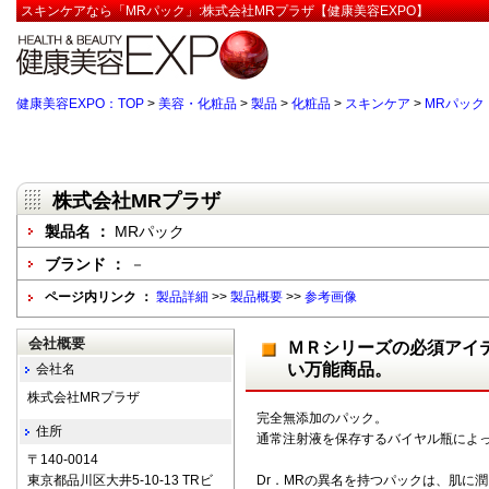
スキンケアなら「MRパック」:株式会社MRプラザ【健康美容EXPO】
健康美容EXPO：TOP
>
美容・化粧品
>
製品
>
化粧品
>
スキンケア
>
MRパック
株式会社MRプラザ
製品名 ：
MRパック
ブランド ：
－
ページ内リンク ：
製品詳細
>>
製品概要
>>
参考画像
会社概要
ＭＲシリーズの必須アイ
い万能商品。
会社名
株式会社MRプラザ
完全無添加のパック。
住所
通常注射液を保存するバイヤル瓶によ
〒140-0014
東京都品川区大井5-10-13 TRビ
Dr．MRの異名を持つパックは、肌に