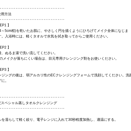
‥‥‥‥‥‥‥‥‥‥‥‥‥‥‥‥‥‥‥
使用方法
‥‥‥‥‥‥‥‥‥‥‥‥‥‥‥‥‥‥‥
EP1 】
(4～5cm程)を乾いたお肌に、やさしく円を描くようにひろげてメイク全体になじま
す。入浴時には、軽くタオルで水気を拭き取ってからご使用ください。
EP2 】
後、ぬるま湯で洗い流してください。
元のメイクが落ちにくい場合は、目元専用クレンジング剤をお使いください。
EP3 】
ンジングの後は、弱アルカリ性のECクレンジングフォームで洗顔してください。洗
ずに。
‥‥‥‥‥‥‥‥‥‥‥‥‥‥‥‥‥‥‥
毛穴スペシャル蒸しタオルクレンジング
‥‥‥‥‥‥‥‥‥‥‥‥‥‥‥‥‥‥‥
】
ルを濡らして軽く絞り、電子レンジに入れて30秒程度加熱し、適温にする。
】