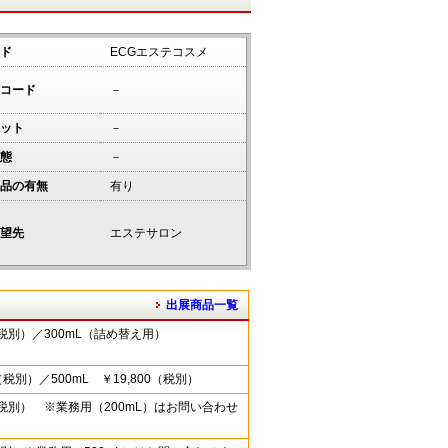
ド
ECGエステコスメ
コード
－
ット
－
態
－
品の有無
有り
望先
エステサロン
出展商品一覧
0（税別）／300mL（詰め替え用）
0（税別）／500mL ￥19,800（税別）
80（税別） ※業務用（200mL）はお問い合わせ