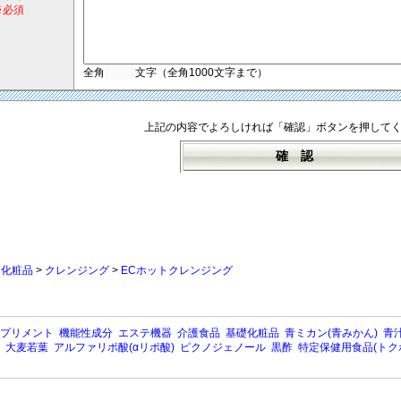
※必須
全角
文字（全角1000文字まで）
上記の内容でよろしければ「確認」ボタンを押して
>
化粧品
>
クレンジング
>
ECホットクレンジング
プリメント
機能性成分
エステ機器
介護食品
基礎化粧品
青ミカン(青みかん)
青汁
大麦若葉
アルファリポ酸(αリポ酸)
ピクノジェノール
黒酢
特定保健用食品(トク