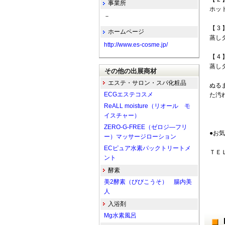
事業所
ホッ
－
【 3 
ホームページ
蒸し
http://www.es-cosme.jp/
【 4 
蒸し
その他の出展商材
エステ・サロン・スパ化粧品
ぬる
ECGエステコスメ
た汚
ReALL moisture（リオール モ
イスチャー）
ZERO-G-FREE（ゼロジ―フリ
●お
ー）マッサージローション
ECピュア水素パックトリートメ
ＴＥ
ント
酵素
担
美2酵素（びびこうそ） 腸内美
人
入浴剤
Mg水素風呂