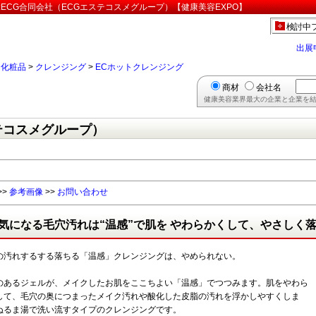
ECG合同会社（ECGエステコスメグループ）【健康美容EXPO】
検討中
出展
>
化粧品
>
クレンジング
>
ECホットクレンジング
商材
会社名
健康美容業界最大の企業と企業を結
テコスメグループ）
>>
参考画像
>>
お問い合わせ
気になる毛穴汚れは“温感”で肌を やわらかくして、やさしく落
の汚れするする落ちる「温感」クレンジングは、やめられない。
のあるジェルが、メイクしたお肌をここちよい「温感」でつつみます。肌をやわら
して、毛穴の奥につまったメイク汚れや酸化した皮脂の汚れを浮かしやすくしま
ぬるま湯で洗い流すタイプのクレンジングです。