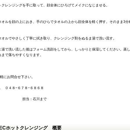
トクレンジングを手に取って、顔全体にひろげてメイクになじませる。
】
タオルを顔の上におき、手のひらでタオルの上から顔全体を軽く押す。そのまま3分
】
タオルでやさしく丁寧に拭き取り、クレンジング剤をぬるま湯で洗い流す。
ま湯で洗い流した後はフォーム洗顔をしてから、しっかりと保湿してください。蒸
れまで落ちやすくなります。
気軽にお問合せ下さい。
Ｌ ０４８−６７８−６８６８
当：石川まで
ECホットクレンジング 概要