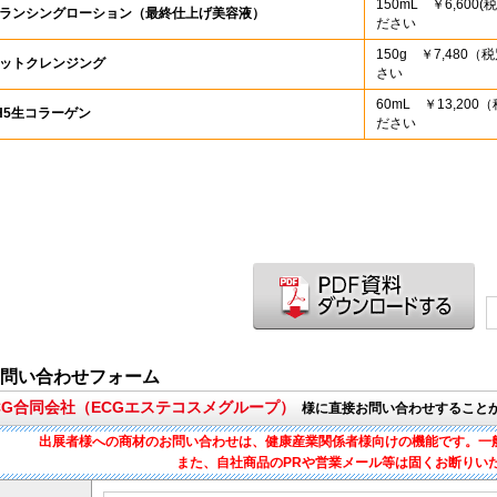
150mL ￥6,60
バランシングローション（最終仕上げ美容液）
ださい
150g ￥7,48
ホットクレンジング
さい
60mL ￥13,2
pH5生コラーゲン
ださい
問い合わせフォーム
ECG合同会社（ECGエステコスメグループ）
様に直接お問い合わせすること
出展者様への商材のお問い合わせは、健康産業関係者様向けの機能です。一
また、自社商品のPRや営業メール等は固くお断りい