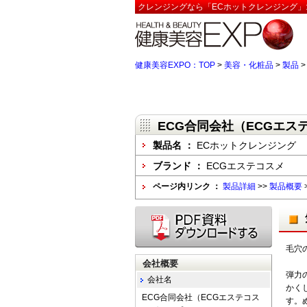
クレンジングなら「ECホットクレンジング」:
健康美容EXPO：TOP
>
美容・化粧品
>
製品
ECG合同会社（ECGエス
製品名 ：
ECホットクレンジング
ブランド ：
ECGエステコスメ
ページ内リンク ：
製品詳細
>>
製品概要
毛穴
会社概要
弾力
会社名
かく
ECG合同会社（ECGエステコス
す。