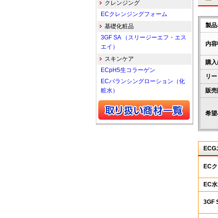
クレンジング
ECクレンジングフォーム
製品
基礎化粧品
3GF SA （スリージーエフ・エス
内容
エイ）
スキンケア
購入
ECpH5生コラーゲン
リー
ECバランシングローション（化
粧水）
販売
希望
EC
EC
EC
3GF