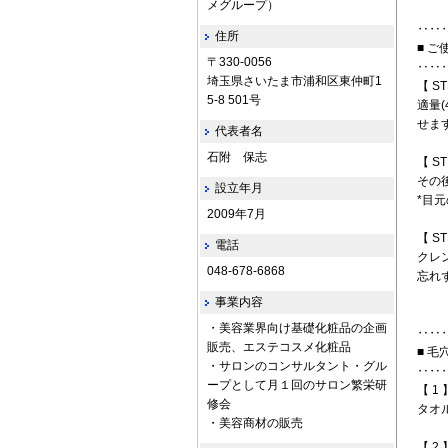
メグループ）
‥‥
住所
■ ご
〒330-0056
‥‥
埼玉県さいたま市浦和区東仲町1
【 ST
5-8 501号
適量
せま
代表者名
石附 保志
【 ST
その
設立年月
*目
2009年7月
【 ST
電話
クレ
048-678-6868
忘れ
事業内容
・美容業界向け基礎化粧品の企画
‥‥
販売、エステコスメ化粧品
■ 
・サロンのコンサルタント・グル
‥‥
ープとして月１回のサロン繁栄研
【 1 
修会
タオ
・美容商材の販売
【 2 