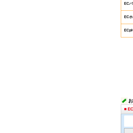
EC
EC
EC
お
■ 