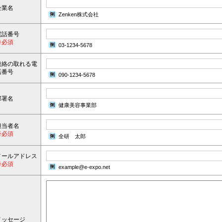
企業名
Zenken株式会社
電話番号
※必須
03-1234-5678
連絡の取れる電
話番号
090-1234-5678
部署名
健康美容事業部
担当者名
※必須
全研 太郎
メールアドレス
※必須
example@e-expo.net
メッセージ