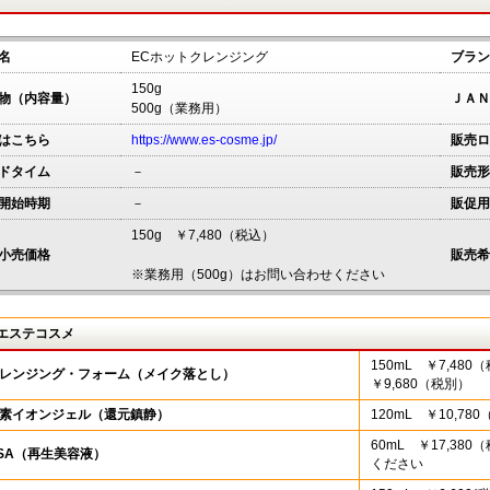
名
ECホットクレンジング
ブラン
150g
物（内容量）
ＪＡＮ
500g（業務用）
はこちら
https://www.es-cosme.jp/
販売ロ
ドタイム
－
販売形
開始時期
－
販促用
150g ￥7,480（税込）
小売価格
販売希
※業務用（500g）はお問い合わせください
Gエステコスメ
150mL ￥7,48
クレンジング・フォーム（メイク落とし）
￥9,680（税別）
水素イオンジェル（還元鎮静）
120mL ￥10,78
60mL ￥17,3
 SA（再生美容液）
ください