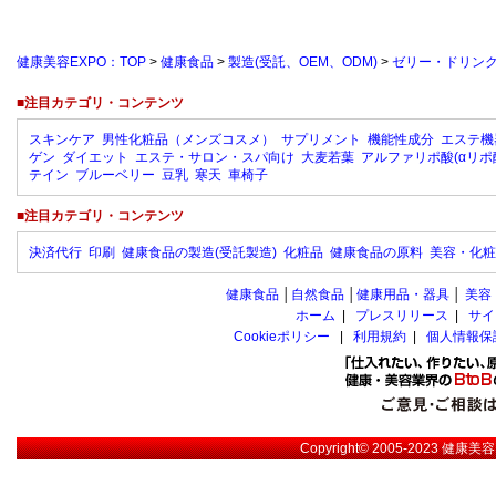
健康美容EXPO：TOP
>
健康食品
>
製造(受託、OEM、ODM)
>
ゼリー・ドリン
■注目カテゴリ・コンテンツ
スキンケア
男性化粧品（メンズコスメ）
サプリメント
機能性成分
エステ機
ゲン
ダイエット
エステ・サロン・スパ向け
大麦若葉
アルファリポ酸(αリポ
テイン
ブルーベリー
豆乳
寒天
車椅子
■注目カテゴリ・コンテンツ
決済代行
印刷
健康食品の製造(受託製造)
化粧品
健康食品の原料
美容・化粧
健康食品
│
自然食品
│
健康用品・器具
│
美容
ホーム
|
プレスリリース
|
サイ
Cookieポリシー
|
利用規約
|
個人情報保
Copyright© 2005-2023
健康美容