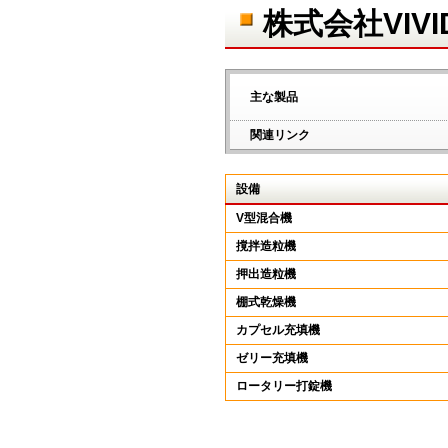
株式会社VIV
主な製品
関連リンク
設備
V型混合機
撹拌造粒機
押出造粒機
棚式乾燥機
カプセル充填機
ゼリー充填機
ロータリー打錠機