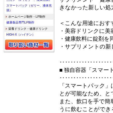
スマートパック（ゼリー、液体充
きなかった新しい処
填）
ホームページ制作・LP制作
＜こんな用途におす
健康食品専門LP制作
栄養ドリンク・健康ドリンク
・美容ドリンクに美
HIGH-X（ハイテン）
・健康飲料に錠剤を
・サプリメントの新
‥‥‥‥‥‥‥‥‥
■ 独自容器「スマー
‥‥‥‥‥‥‥‥‥
「スマートパック」
とが可能なため、と
また、飲口を手で簡
うに飲むことができ