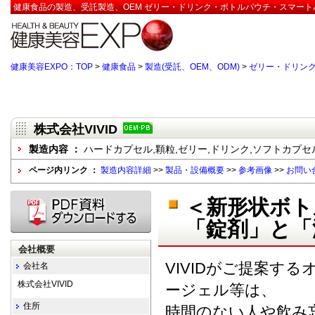
健康食品の製造、受託製造、OEM ゼリー・ドリンク・ボトルパウチ・スマートパッ
健康美容EXPO：TOP
>
健康食品
>
製造(受託、OEM、ODM)
>
ゼリー・ドリン
株式会社VIVID
製造内容 ：
ハードカプセル,顆粒,ゼリー,ドリンク,ソフトカプセ
ページ内リンク ：
製造内容詳細
>>
製品・設備概要
>>
参考画像
>>
お問い
＜新形状ボト
「錠剤」と「
会社概要
VIVIDがご提案す
会社名
株式会社VIVID
ージェル等は、
住所
時間のない人や飲み