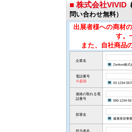
■ 株式会社VIVID
問い合わせ無料）
出展者様への商材
す。
また、自社商品
企業名
Zenken株
電話番号
※必須
03-1234-567
連絡の取れる電
話番号
090-1234-56
部署名
健康美容事
担当者名