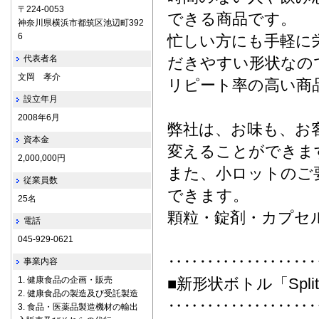
〒224-0053
できる商品です。
神奈川県横浜市都筑区池辺町392
6
忙しい方にも手軽に
代表者名
だきやすい形状なの
文岡 孝介
リピート率の高い商
設立年月
2008年6月
弊社は、お味も、お
資本金
変えることができま
2,000,000円
また、小ロットのご
従業員数
できます。
25名
顆粒・錠剤・カプセ
電話
045-929-0621
‥‥‥‥‥‥‥‥‥
事業内容
1. 健康食品の企画・販売
■新形状ボトル「Split
2. 健康食品の製造及び受託製造
‥‥‥‥‥‥‥‥‥
3. 食品・医薬品製造機材の輸出