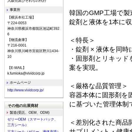
入販売及びそれらの代行
事業所
韓国のGMP工場で製
【横浜本社工場】
錠剤と液体を1本に
〒224-0053
神奈川県横浜市都筑区池辺町392
6
＜特長＞
【物流倉庫】
〒216-0001
・錠剤 × 液体を同
神奈川県川崎市宮前区野川1434-
10
・固形剤とリキッド
案を実現。
【E-MAIL】
k.fumioka@vividcorp.jp
ホームページ
＜厳格な品質管理＞
http://www.vividcorp.jp/
容器本体に固形剤を
に基づいた管理体制
その他の出展商材
製造(受託、OEM、ODM)
ゼリーOEM（スマートパック、
＜差別化された商品
三方シール）
サプリメント・健康
三方シール（ゼリー、液体充填）