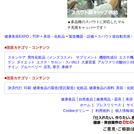
▲多品種のスパウトに対応したマル
チ充填キャッパーです！
健康美容EXPO：TOP
>
美容・化粧品
>
製造機器・設備
>
スパウト袋自動充填・キ
■注目カテゴリ・コンテンツ
スキンケア
男性化粧品（メンズコスメ）
サプリメント
機能性成分
エステ機
ゲン
ダイエット
エステ・サロン・スパ向け
大麦若葉
アルファリポ酸(αリポ
テイン
ブルーベリー
豆乳
寒天
車椅子
■注目カテゴリ・コンテンツ
決済代行
印刷
健康食品の製造(受託製造)
化粧品
健康食品の原料
美容・化粧
健康食品
│
自然食品
│
健康用品・器具
│
美容
ホーム
|
プレスリリース
|
サイ
Cookieポリシー
|
利用規約
|
個人情報保