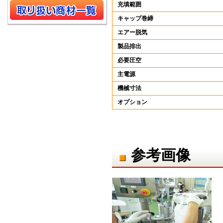
充填範囲
キャップ巻締
エアー脱気
製品排出
必要圧空
主電源
機械寸法
オプション
参考画像