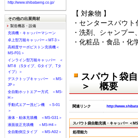
http://www.shibataeng.co.jp/
【 対象物 】
その他の出展商材
・センタースパウト
製造機器・設備
・洗剤、シャンプー
充填機・キャッパーマシーン
卓上型万能キャッパー＜MT-3＞
・化粧品・食品・化
高精度サーボピストン充填機＜
MS-F01＞
インライン型万能キャッパー ＜
MT-8 （Sタイプ、Gタイプ、Tタ
イプ）＞
スパウト袋自動
デスクトップキャッパー ＜MS-
＞ 概要
JP＞
全自動ホットエアー方式 ＜MS-
H＞
手動式エアー洗ビン機 ＜S-01
関連リンク
http://www.shibat
＞
液体・粘体充填機 ＜MS-G31＞
スパウト袋自動充填・キャッパー ＜MS-
液面規正充填機 ＜MS-H4＞
全自動倒立タイプ ＜MS-A02＞
処理能力