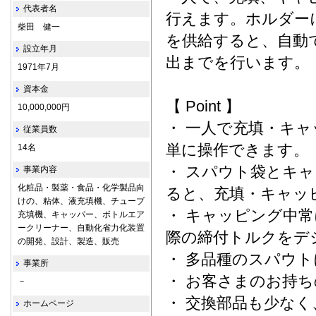
代表者名
行えます。ホルダー
柴田 健一
を供給すると、自動
設立年月
出までを行います。
1971年7月
資本金
【 Point 】
10,000,000円
・ 一人で充填・キ
従業員数
単に操作できます。
14名
・ スパウト袋とキ
事業内容
化粧品・製薬・食品・化学製品向
ると、充填・キャッ
けの、粘体、液充填機、チューブ
・ キャッピング中
充填機、キャッパー、ボトルエア
ークリーナー、自動化省力化装置
際の締付トルクをデ
の開発、設計、製造、販売
・ 多品種のスパウ
事業所
・ お客さまのお持
－
・ 交換部品も少な
ホームページ