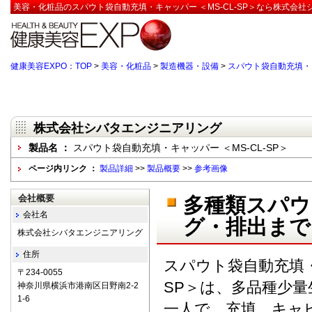
美容・化粧品のスパウト袋自動充填・キャッパー ＜MS-CL-SP＞なら株式会社
健康美容EXPO：TOP
>
美容・化粧品
>
製造機器・設備
>
スパウト袋自動充填・キ
株式会社シバタエンジニアリング
製品名 ：
スパウト袋自動充填・キャッパー ＜MS-CL-SP＞
ページ内リンク ：
製品詳細
>>
製品概要
>>
参考画像
会社概要
多種類スパウ
会社名
グ・排出まで
株式会社シバタエンジニアリング
住所
スパウト袋自動充填・キ
〒234-0055
SP＞は、多品種少
神奈川県横浜市港南区日野南2-2
1-6
一人で、充填、キャ