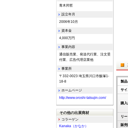
青木邦哲
設立年月
2006年10月
資本金
4,000万円
事業内容
通信販売業、発送代行業、注文受
付業、広告代理店業他
事業所
〒332-0023 埼玉県川口市飯塚1-
18-8
製品
サイ
ホームページ
http://www.oroshi-tatsujin.com/
購入
その他の出展商材
リー
コラーゲン
販売
Kanaka（かなか）