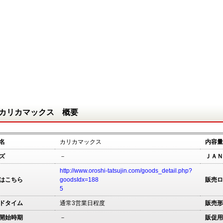
カリカマックス 概要
名
カリカマックス
内容量
ズ
－
ＪＡＮ
http://www.oroshi-tatsujin.com/goods_detail.php?
はこちら
goodsIdx=188
販売ロ
5
ドタイム
通常3営業日程度
販売形
開始時期
－
販促用