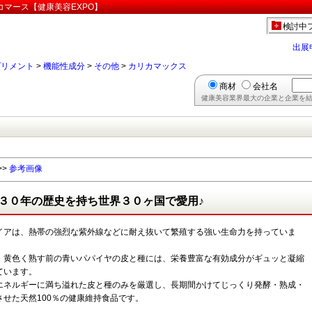
コマース【健康美容EXPO】
検討中
出展
プリメント
>
機能性成分
>
その他
>
カリカマックス
商材
会社名
健康美容業界最大の企業と企業を結
>>
参考画像
３０年の歴史を持ち世界３０ヶ国で愛用♪
イアは、熱帯の強烈な紫外線などに耐え抜いて繁殖する強い生命力を持っていま
、黄色く熟す前の青いパパイヤの皮と種には、栄養豊富な有効成分がギュッと凝縮
ています。
エネルギーに満ち溢れた皮と種のみを厳選し、長期間かけてじっくり発酵・熟成・
させた天然100％の健康維持食品です。