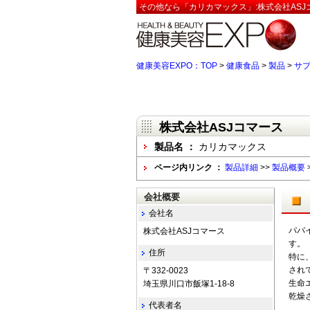
その他なら「カリカマックス」:株式会社ASJ
健康美容EXPO：TOP
>
健康食品
>
製品
>
サ
株式会社ASJコマース
製品名 ：
カリカマックス
ページ内リンク ：
製品詳細
>>
製品概要
会社概要
会社名
パパ
株式会社ASJコマース
す。
住所
特に
され
〒332-0023
生命
埼玉県川口市飯塚1-18-8
乾燥
代表者名