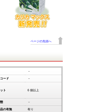
ページの先頭へ
－
コード
－
ット
6 個以上
態
－
品の有無
有り